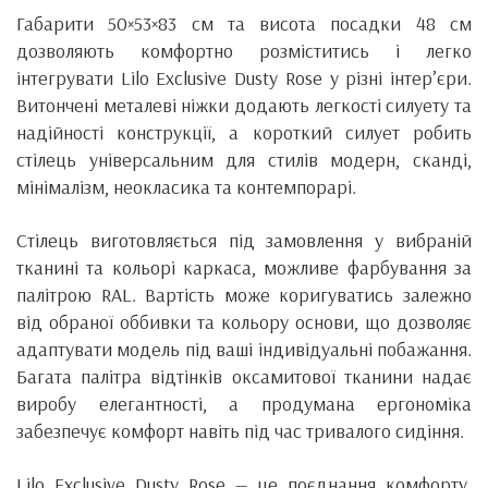
Габарити 50×53×83 см та висота посадки 48 см
дозволяють комфортно розміститись і легко
інтегрувати Lilo Exclusive Dusty Rose у різні інтер’єри.
Витончені металеві ніжки додають легкості силуету та
надійності конструкції, а короткий силует робить
стілець універсальним для стилів модерн, сканді,
мінімалізм, неокласика та контемпорарі.
Стілець виготовляється під замовлення у вибраній
тканині та кольорі каркаса, можливе фарбування за
палітрою RAL. Вартість може коригуватись залежно
від обраної оббивки та кольору основи, що дозволяє
адаптувати модель під ваші індивідуальні побажання.
Багата палітра відтінків оксамитової тканини надає
виробу елегантності, а продумана ергономіка
забезпечує комфорт навіть під час тривалого сидіння.
Lilo Exclusive Dusty Rose — це поєднання комфорту,