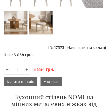
ID:
17373
Наявність:
на складі
Ціна:
3 834
грн.
3 834
грн.
Купити в 1 клік
У кошик
Кухонний стілець NOMI на
міцних металевих ніжках від