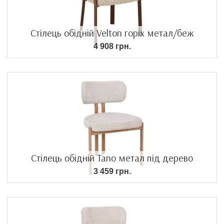
Стілець обідній Velton горіх метал/беж
4 908 грн.
Стілець обідній Tano метал під дерево
3 459 грн.