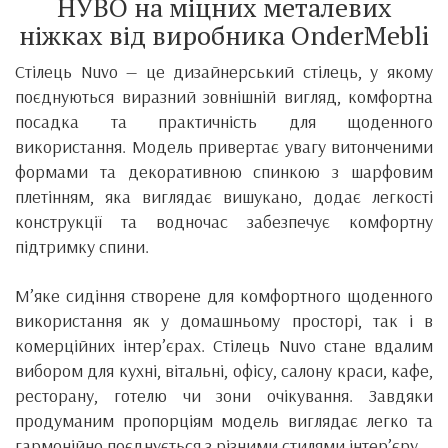
НУВО на міцних металевих
ніжках від виробника OnderMebli
Стілець Nuvo — це дизайнерський стілець, у якому
поєднуються виразний зовнішній вигляд, комфортна
посадка та практичність для щоденного
використання. Модель привертає увагу витонченими
формами та декоративною спинкою з шарфовим
плетінням, яка виглядає вишукано, додає легкості
конструкції та водночас забезпечує комфортну
підтримку спини.
М’яке сидіння створене для комфортного щоденного
використання як у домашньому просторі, так і в
комерційних інтер’єрах. Стілець Nuvo стане вдалим
вибором для кухні, вітальні, офісу, салону краси, кафе,
ресторану, готелю чи зони очікування. Завдяки
продуманим пропорціям модель виглядає легко та
гармонійно поєднується з різними стилями інтер’єру.