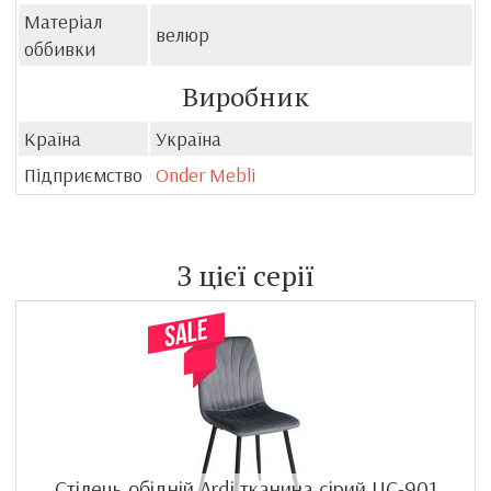
Матеріал
велюр
оббивки
Виробник
Країна
Україна
Підприємство
Onder Mebli
З цієї серії
Стілець обідній Ardi тканина сірий UC-901