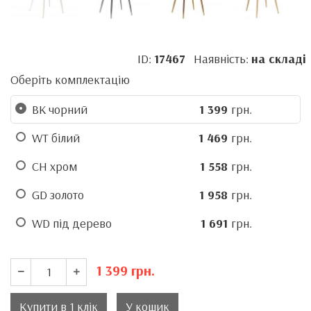
ID:
17467
Наявність:
на складі
Оберіть комплектацію
BK чорний
1 399
грн.
WT білий
1 469
грн.
CH хром
1 558
грн.
GD золото
1 958
грн.
WD під дерево
1 691
грн.
1 399
грн.
Купити в 1 клік
У кошик