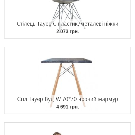
Стілець Тауер С пластик/металеві ніжки
2 073 грн.
Стіл Тауер Вуд W 70*70 чорний мармур
4 691 грн.