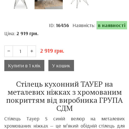
ID:
16436
Наявність:
в наявності
Ціна:
2 919
грн.
2 919
грн.
Купити в 1 клік
У кошик
Стілець кухонний ТАУЕР на
металевих ніжках з хромованим
покриттям від виробника ГРУПА
СДМ
Стілець Тауер S синій велюр на металевих
хромованих ніжках — це м’який обідній стілець для