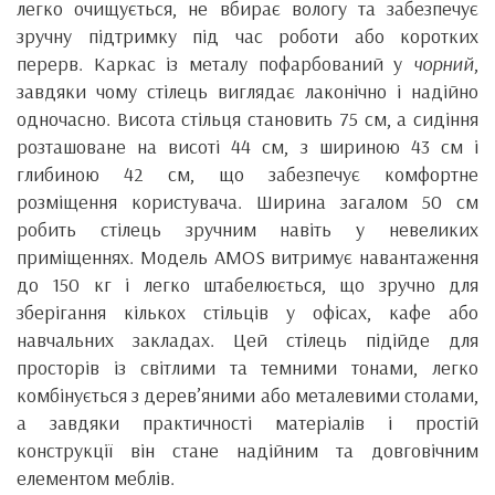
легко очищується, не вбирає вологу та забезпечує
зручну підтримку під час роботи або коротких
перерв. Каркас із металу пофарбований у
чорний
,
завдяки чому стілець виглядає лаконічно і надійно
одночасно. Висота стільця становить 75 см, а сидіння
розташоване на висоті 44 см, з шириною 43 см і
глибиною 42 см, що забезпечує комфортне
розміщення користувача. Ширина загалом 50 см
робить стілець зручним навіть у невеликих
приміщеннях. Модель AMOS витримує навантаження
до 150 кг і легко штабелюється, що зручно для
зберігання кількох стільців у офісах, кафе або
навчальних закладах. Цей стілець підійде для
просторів із світлими та темними тонами, легко
комбінується з дерев’яними або металевими столами,
а завдяки практичності матеріалів і простій
конструкції він стане надійним та довговічним
елементом меблів.