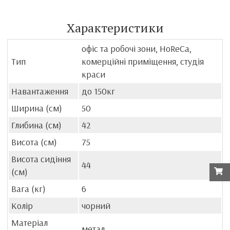
Характеристики
офіс та робочі зони, HoReCa,
Тип
комерційні приміщення, студія
краси
Навантаження
до 150кг
Ширина (см)
50
Глибина (см)
42
Висота (см)
75
Висота сидіння
44
(см)
Вага (кг)
6
Колір
чорний
Матеріал
метал