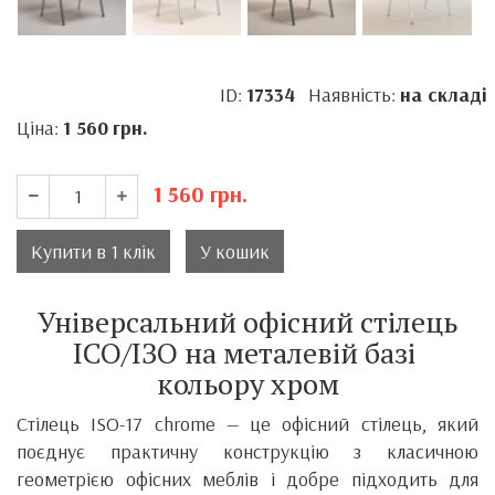
ID:
17334
Наявність:
на складі
Ціна:
1 560
грн.
1 560
грн.
Купити в 1 клік
У кошик
Універсальний офісний стілець
ІСО/ІЗО на металевій базі
кольору хром
Стілець ISO-17 chrome — це офісний стілець, який
поєднує практичну конструкцію з класичною
геометрією офісних меблів і добре підходить для