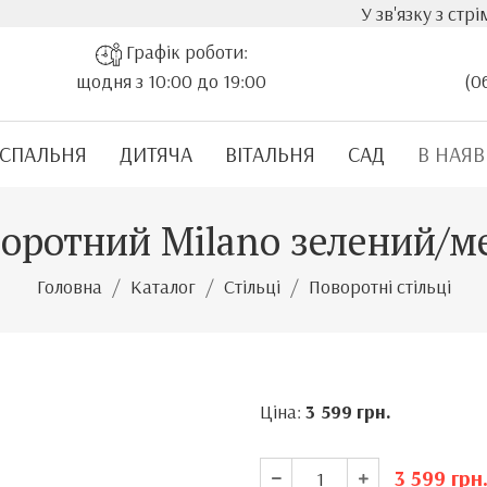
У зв'язку з стрімким зр
Графік роботи:
щодня з 10:00 до 19:00
(0
СПАЛЬНЯ
ДИТЯЧА
ВІТАЛЬНЯ
САД
В НАЯВ
воротний Milano зелений/м
Головна
Каталог
Стільці
Поворотні стільці
Ціна:
3 599
грн.
3 599
грн