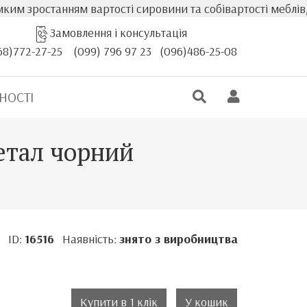
останням вартості сировини та собівартості меблів, факт
Замовлення і консультація
68)772-27-25
(099) 796 97 23
(096)486-25-08
НОСТІ
етал чорний
ID:
16516
Наявність:
знято з виробництва
.
Купити в 1 клік
У кошик