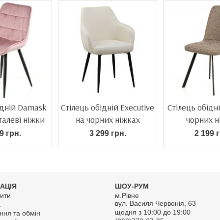
ідній Damask
Стілець обідній Executive
Стілець обідні
алеві ніжки
на чорних ніжках
чорних н
9 грн.
3 299 грн.
2 199 г
АЦІЯ
ШОУ-РУМ
ити
м.Рівне
вул. Василя Червонія, 63
а
щодня з 10:00 до 19:00
ння та обмін