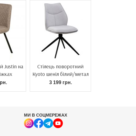
й Justin на
Стілець поворотний
іжках
Kyoto шеніл білий/метал
рн.
3 199 грн.
МИ В СОЦМЕРЕЖАХ