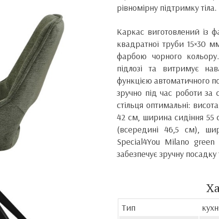
рівномірну підтримку тіла.
Каркас виготовлений із ф
квадратної труби 15×30 
фарбою чорного кольору.
підлозі та витримує на
функцією автоматичного по
зручно під час роботи за 
стільця оптимальні: висот
42 см, ширина сидіння 55 
(всередині 46,5 см), ш
Special4You Milano green
забезпечує зручну посадку
Х
Тип
кухн