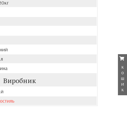
20кг
ений
ал
к
нина
о
ш
Виробник
и
к
ай
остиль