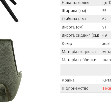
Навантаження
до 1
Ширина (см)
55
Глибина (см)
62
Висота (см)
91
Висота сидіння (см)
49
Колір
зел
Матеріал каркаса
мет
Матеріал оббивки
тка
Країна
Кит
Підприємство
Техн