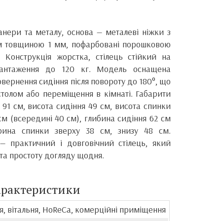
анери та металу, основа — металеві ніжки з
мм товщиною 1 мм, пофарбовані порошковою
 Конструкція жорстка, стілець стійкий на
вантаження до 120 кг. Модель оснащена
вернення сидіння після повороту до 180°, що
столом або переміщення в кімнаті. Габарити
а 91 см, висота сидіння 49 см, висота спинки
см (всередині 40 см), глибина сидіння 62 см
ирина спинки зверху 38 см, знизу 48 см.
 — практичний і довговічний стілець, який
 та простоту догляду щодня.
арактеристики
я, вітальня, HoReCa, комерційні приміщення