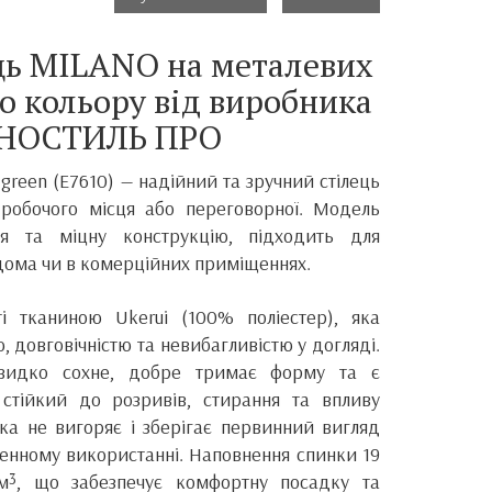
ць MILANO на металевих
о кольору від виробника
НОСТИЛЬ ПРО
 green (E7610) — надійний та зручний стілець
, робочого місця або переговорної. Модель
я та міцну конструкцію, підходить для
дома чи в комерційних приміщеннях.
і тканиною Ukerui (100% поліестер), яка
ю, довговічністю та невибагливістю у догляді.
швидко сохне, добре тримає форму та є
 стійкий до розривів, стирання та впливу
вка не вигоряє і зберігає первинний вигляд
енному використанні. Наповнення спинки 19
/м³, що забезпечує комфортну посадку та