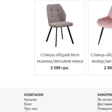
Стілець обідній Bern
Стілець об
тканина/металеві ніжки
велюр/мет
2 599 грн.
2 99
КОМПАНІЯ
ІНФОРМ
Каталог
Як оплат
Блог
Доставк
Про нас
Поверне