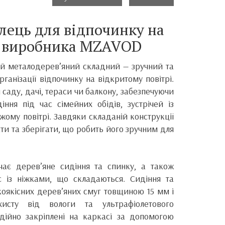
лець для відпочинку на
д виробника MZAVOD
ий металодерев’яний складний — зручний та
ганізації відпочинку на відкритому повітрі.
 саду, дачі, тераси чи балкону, забезпечуючи
ння під час сімейних обідів, зустрічей із
жому повітрі. Завдяки складаній конструкції
ати та зберігати, що робить його зручним для
чає дерев’яне сидіння та спинку, а також
 із ніжками, що складаються. Сидіння та
коякісних дерев’яних смуг товщиною 15 мм і
исту від вологи та ультрафіолетового
дійно закріплені на каркасі за допомогою