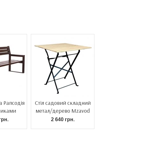
а Рапсодія
Стіл садовий складний
тниками
метал/дерево Mzavod
грн.
2 640 грн.