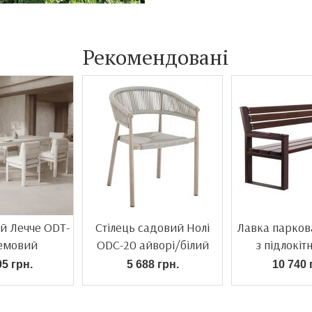
Рекомендовані
ий Лечче ODT-
Стілець садовий Нолі
Лавка парков
ремовий
ODC-20 айворі/білий
з підлокі
дуб
05 грн.
5 688 грн.
10 740 