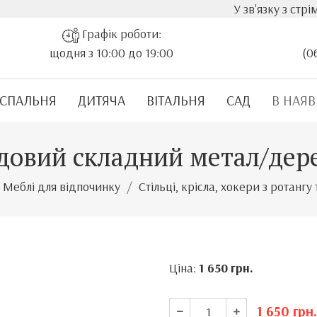
У зв'язку з стрімким зростанн
Графік роботи:
щодня з 10:00 до 19:00
(0
СПАЛЬНЯ
ДИТЯЧА
ВІТАЛЬНЯ
САД
В НАЯВ
адовий складний метал/дер
Меблі для відпочинку
Стільці, крісла, хокери з ротангу
Ціна:
1 650
грн.
1 650
грн.