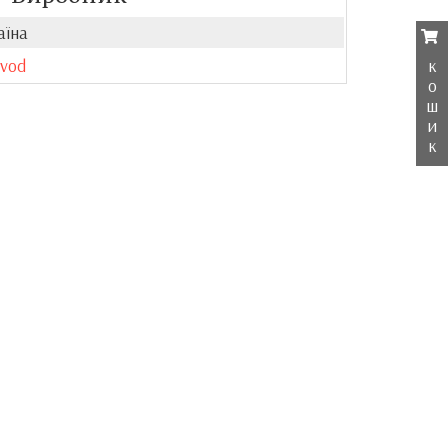
аїна
к
vod
о
ш
и
к