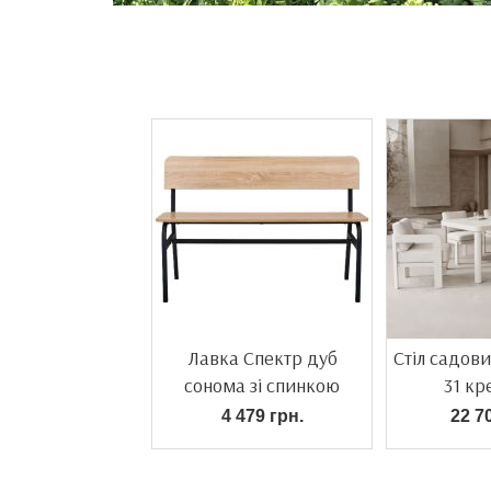
Лавка Спектр дуб
Стіл садов
сонома зі спинкою
31 к
4 479 грн.
22 7