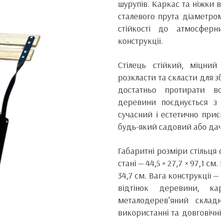
шурупів. Каркас та ніжки 
сталевого прута діаметр
стійкості до атмосферн
конструкції.
Стілець стійкий, міцни
розкласти та скласти для 
достатньо протирати во
деревини поєднується з
сучасний і естетично при
будь-який садовий або дач
Габаритні розміри стільця 
стані — 44,5 × 27,7 × 97,1 с
34,7 см. Вага конструкції 
відтінок деревини, к
металодерев’яний складн
використанні та довговічн