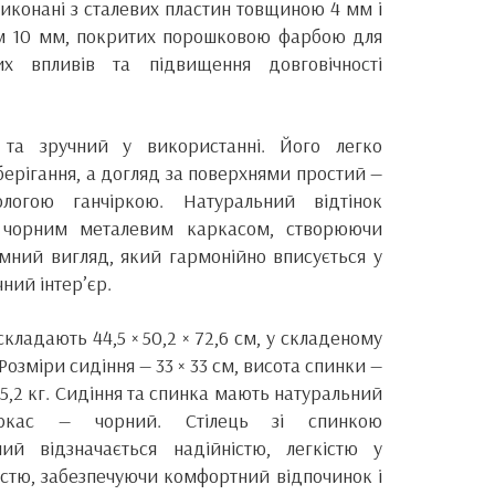
виконані з сталевих пластин товщиною 4 мм і
ом 10 мм, покритих порошковою фарбою для
их впливів та підвищення довговічності
й та зручний у використанні. Його легко
зберігання, а догляд за поверхнями простий —
логою ганчіркою. Натуральний відтінок
 чорним металевим каркасом, створюючи
ємний вигляд, який гармонійно вписується у
ний інтер’єр.
складають 44,5 × 50,2 × 72,6 см, у складеному
м. Розміри сидіння — 33 × 33 см, висота спинки —
— 5,2 кг. Сидіння та спинка мають натуральний
аркас — чорний. Стілець зі спинкою
ий відзначається надійністю, легкістю у
істю, забезпечуючи комфортний відпочинок і