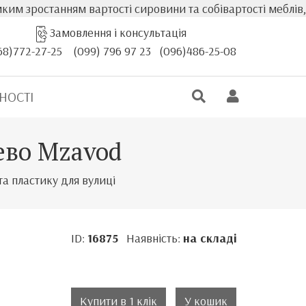
ям вартості сировини та собівартості меблів, фактична ва
Замовлення і консультація
68)772-27-25
(099) 796 97 23
(096)486-25-08
НОСТІ
ево Mzavod
 та пластику для вулиці
ID:
16875
Наявність:
на складі
Купити в 1 клік
У кошик