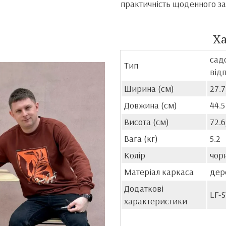
практичність щоденного за
Х
садо
Тип
від
Ширина (см)
27.7
Довжина (см)
44.5
Висота (см)
72.6
Вага (кг)
5.2
Колір
чор
Матеріал каркаса
дер
Додаткові
LF-S
характеристики