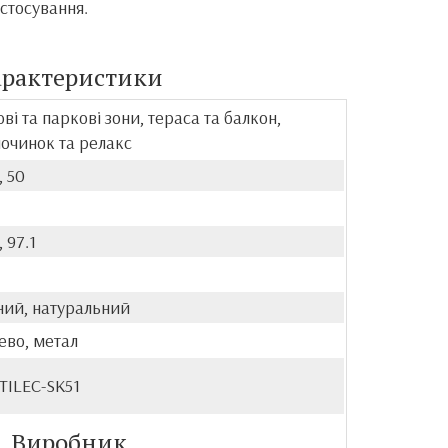
стосування.
арактеристики
ві та паркові зони, тераса та балкон,
починок та релакс
, 50
, 97.1
ний, натуральний
ево, метал
TILEC-SK51
Виробник