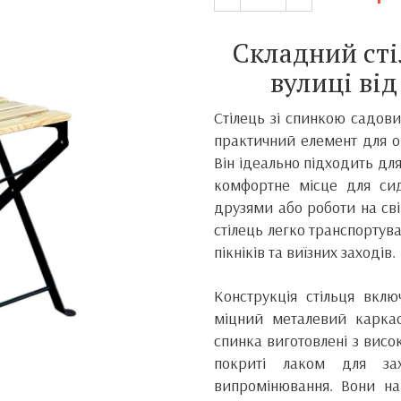
Складний сті
вулиці ві
Стілець зі спинкою садов
практичний елемент для ор
Він ідеально підходить для
комфортне місце для сиді
друзями або роботи на сві
стілець легко транспортув
пікніків та виїзних заходів.
Конструкція стільця вклю
міцний металевий каркас
спинка виготовлені з висо
покриті лаком для зах
випромінювання. Вони на