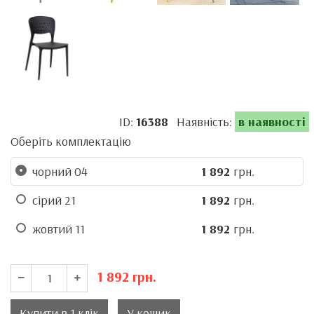
ID:
16388
Наявність:
в наявності
Оберіть комплектацію
чорний 04
1 892
грн.
сірий 21
1 892
грн.
жовтий 11
1 892
грн.
1 892
грн.
Купити в 1 клік
У кошик