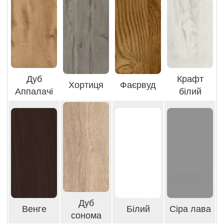
Дуб
Крафт
Хортиця
Фаєрвуд
Аппалачі
білий
Дуб
Венге
Білий
Сіра лава
сонома