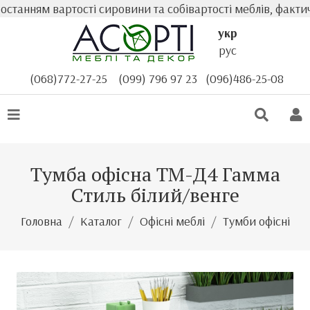
анням вартості сировини та собівартості меблів, фактична
укр
рус
(068)772-27-25
(099) 796 97 23
(096)486-25-08
Тумба офісна ТМ-Д4 Гамма
Стиль білий/венге
Головна
Каталог
Офісні меблі
Тумби офісні