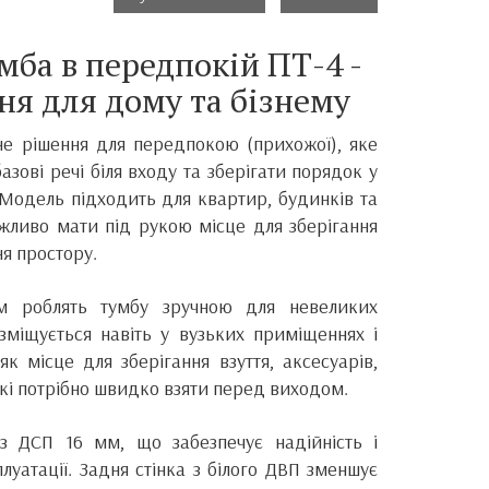
мба в передпокій ПТ-4 -
я для дому та бізнему
е рішення для передпокою (прихожої), яке
зові речі біля входу та зберігати порядок у
Модель підходить для квартир, будинків та
жливо мати під рукою місце для зберігання
я простору.
м роблять тумбу зручною для невеликих
зміщується навіть у вузьких приміщеннях і
к місце для зберігання взуття, аксесуарів,
які потрібно швидко взяти перед виходом.
 з ДСП 16 мм, що забезпечує надійність і
плуатації. Задня стінка з білого ДВП зменшує