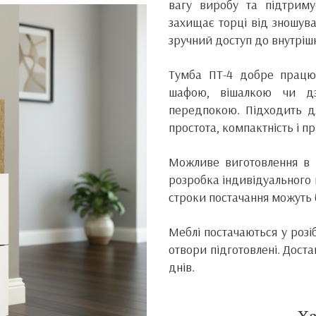
вагу виробу та підтрим
захищає торці від зношув
зручний доступ до внутріш
Тумба ПТ-4 добре працю
шафою, вішалкою чи дз
передпокою. Підходить д
простота, компактність і пр
Можливе виготовлення в і
розробка індивідуального 
строки постачання можуть б
Меблі постачаються у розі
отвори підготовлені. Доста
днів.