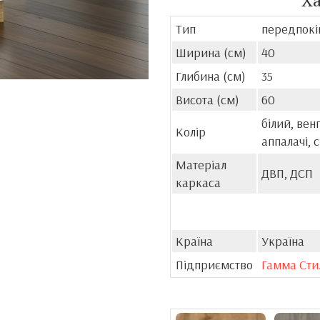
Х
Тип
передпокі
Ширина (см)
40
Глибина (см)
35
Висота (см)
60
білий, вен
Колір
аппалачі, 
Матеріал
ДВП, ДСП
каркаса
Країна
Україна
Підприємство
Гамма Сти