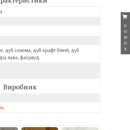
арактеристики
й
к
о
ш
и
к
ге, дуб сонома, дуб крафт білий, дуб
сіра лава, фаєрвуд
Виробник
ль