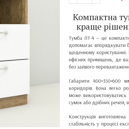
Компактна ту
краще рішенн
Тумба ПТ-4 — це компактн
допомагає впорядкувати ба
щоденному користуванні. 
офісних приміщень, де ва
без зайвого перевантаженн
Габарити 400×350×600 м
коридорів. Вона легко ро
може використовуватись я
сумок або дрібних речей, 
Конструкція виготовлена
стабільність у процесі екс