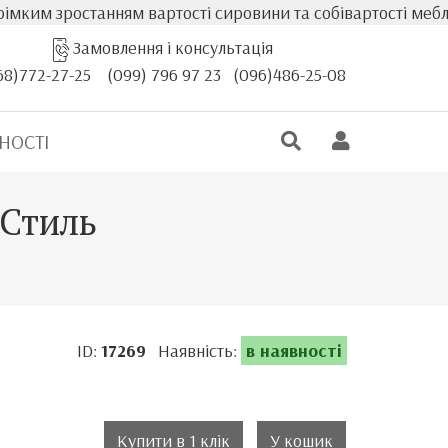
станням вартості сировини та собівартості меблів, факти
Замовлення і консультація
68)772-27-25
(099) 796 97 23
(096)486-25-08
НОСТІ
 Стиль
ID:
17269
Наявність:
в наявності
Купити в 1 клік
У кошик