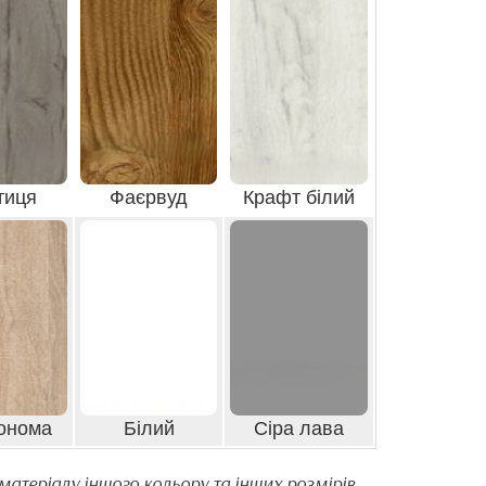
тиця
Фаєрвуд
Крафт білий
онома
Білий
Сіра лава
атеріалу іншого кольору та інших розмірів,