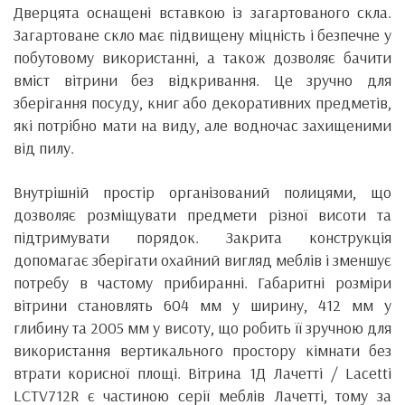
Дверцята оснащені вставкою із загартованого скла.
Загартоване скло має підвищену міцність і безпечне у
побутовому використанні, а також дозволяє бачити
вміст вітрини без відкривання. Це зручно для
зберігання посуду, книг або декоративних предметів,
які потрібно мати на виду, але водночас захищеними
від пилу.
Внутрішній простір організований полицями, що
дозволяє розміщувати предмети різної висоти та
підтримувати порядок. Закрита конструкція
допомагає зберігати охайний вигляд меблів і зменшує
потребу в частому прибиранні. Габаритні розміри
вітрини становлять 604 мм у ширину, 412 мм у
глибину та 2005 мм у висоту, що робить її зручною для
використання вертикального простору кімнати без
втрати корисної площі. Вітрина 1Д Лачетті / Lacetti
LCTV712R є частиною серії меблів Лачетті, тому за