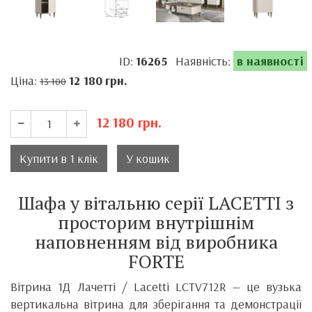
ID:
16265
Наявність:
в наявності
Ціна:
12 180
грн.
13 100
12 180
грн.
Купити в 1 клік
У кошик
Шафа у вітальню серії LACETTI з
просторим внутрішнім
наповненням від виробника
FORTE
Вітрина 1Д Лачетті / Lacetti LCTV712R — це вузька
вертикальна вітрина для зберігання та демонстрації