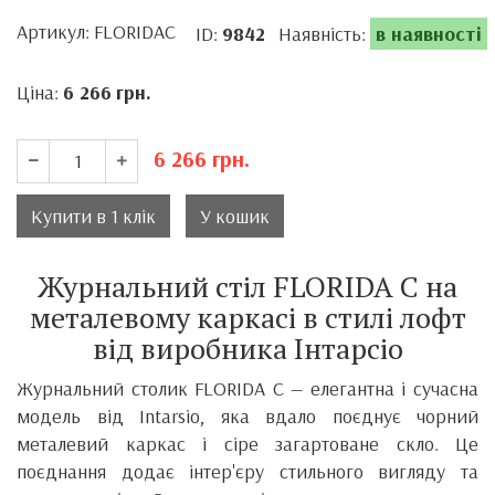
Артикул: FLORIDAС
ID:
9842
Наявність:
в наявності
Ціна:
6 266
грн.
6 266
грн.
Купити в 1 клік
У кошик
Журнальний стіл FLORIDA С на
металевому каркасі в стилі лофт
від виробника Інтарсіо
Журнальний столик FLORIDA C — елегантна і сучасна
модель від Intarsio, яка вдало поєднує чорний
металевий каркас і сіре загартоване скло. Це
поєднання додає інтер'єру стильного вигляду та