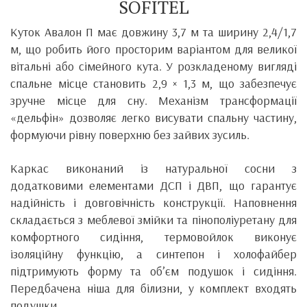
SOFITEL
Куток Авалон П має довжину 3,7 м та ширину 2,4/1,7
м, що робить його просторим варіантом для великої
вітальні або сімейного кута. У розкладеному вигляді
спальне місце становить 2,9 × 1,3 м, що забезпечує
зручне місце для сну. Механізм трансформації
«дельфін» дозволяє легко висувати спальну частину,
формуючи рівну поверхню без зайвих зусиль.
Каркас виконаний із натуральної сосни з
додатковими елементами ДСП і ДВП, що гарантує
надійність і довговічність конструкції. Наповнення
складається з меблевої змійки та пінополіуретану для
комфортного сидіння, термовойлок виконує
ізоляційну функцію, а синтепон і холофайбер
підтримують форму та об’єм подушок і сидіння.
Передбачена ніша для білизни, у комплект входять
подушки.