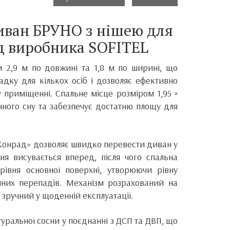
иван БРУНО з нішею для
ід виробника SOFITEL
 2,9 м по довжині та 1,8 м по ширині, що
адку для кількох осіб і дозволяє ефективно
 приміщенні. Спальне місце розміром 1,95 ×
нного сну та забезпечує достатню площу для
Конрад» дозволяє швидко перевести диван у
ня висувається вперед, після чого спальна
рівня основної поверхні, утворюючи рівну
чних перепадів. Механізм розрахований на
 зручний у щоденній експлуатації.
туральної сосни у поєднанні з ДСП та ДВП, що