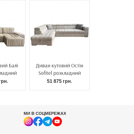
вий Балі
Диван кутовий Остін
зкладний
Sofitel розкладний
грн.
51 875 грн.
МИ В СОЦМЕРЕЖАХ