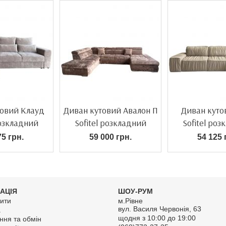
товий Клауд
Диван кутовий Авалон П
Диван куто
розкладний
Sofitel розкладний
Sofitel ро
75 грн.
59 000 грн.
54 125 
АЦІЯ
ШОУ-РУМ
ити
м.Рівне
вул. Василя Червонія, 63
а
щодня з 10:00 до 19:00
ння та обмін