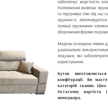
забезпечує жорсткість кон
Наповнення включає пружи
та підтримує тіло під час 
пружності, пінополіурет
ізоляції пружинних елемен
збереження форми подушо
Модель оснащена нішею для
раціонально використовув
подушки, які забезпечуют
користування.
Куток виготовляєть
конфігурації. Ви маєт
категорій тканин. Ціна
Остаточну вартість 
менеджера.