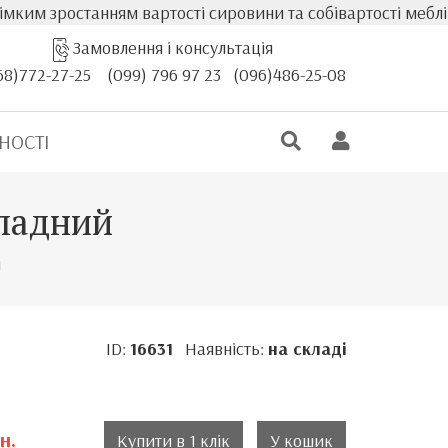
останням вартості сировини та собівартості меблів, факт
Замовлення і консультація
68)772-27-25
(099) 796 97 23
(096)486-25-08
НОСТІ
кладний
й
ID:
16631
Наявність:
на складі
н.
Купити в 1 клік
У кошик