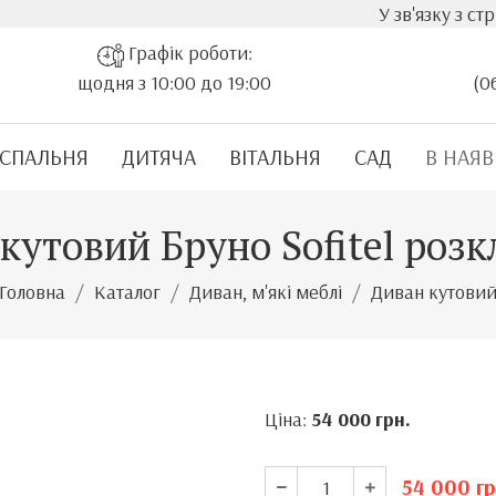
У зв'язку з стрімким зр
Графік роботи:
щодня з 10:00 до 19:00
(0
СПАЛЬНЯ
ДИТЯЧА
ВІТАЛЬНЯ
САД
В НАЯВ
кутовий Бруно Sofitel роз
Головна
Каталог
Диван, м'які меблі
Диван кутови
Ціна:
54 000
грн.
54 000
гр