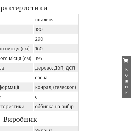
арактеристики
вітальня
180
290
го місця (см)
160
ого місця (см)
195
са
дерево, ДВП, ДСП
к
о
сосна
ш
и
формації
конрад (телескоп)
к
и
є
ктеристики
оббивка на вибір
Виробник
Україна