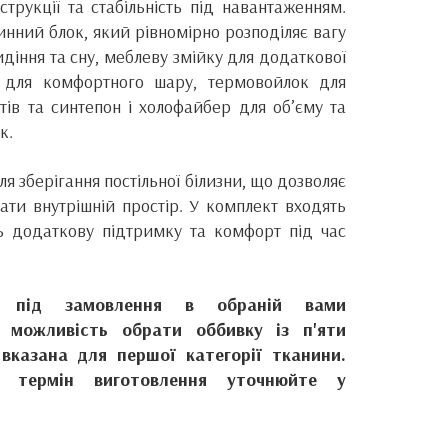
струкції та стабільність під навантаженням.
нний блок, який рівномірно розподіляє вагу
сидіння та сну, меблеву змійку для додаткової
ан для комфортного шару, термовойлок для
тів та синтепон і холофайбер для об’єму та
к.
 зберігання постільної білизни, що дозволяє
ати внутрішній простір. У комплект входять
ь додаткову підтримку та комфорт під час
ся під замовлення в обраній вами
е можливість обрати оббивку із п'яти
 вказана для першої категорії тканини.
і термін виготовлення уточнюйте у