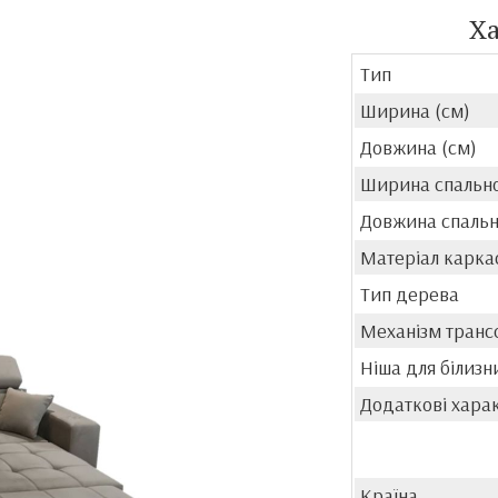
Х
Тип
Ширина (см)
Довжина (см)
Ширина спально
Довжина спальн
Матеріал карка
Тип дерева
Механізм транс
Ніша для білизн
Додаткові хара
Країна