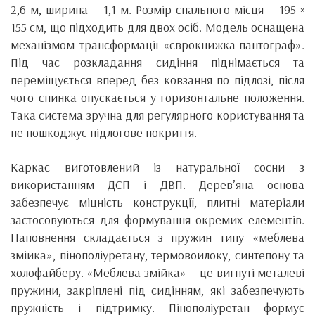
2,6 м, ширина — 1,1 м. Розмір спального місця — 195 ×
155 см, що підходить для двох осіб. Модель оснащена
механізмом трансформації «єврокнижка-пантограф».
Під час розкладання сидіння піднімається та
переміщується вперед без ковзання по підлозі, після
чого спинка опускається у горизонтальне положення.
Така система зручна для регулярного користування та
не пошкоджує підлогове покриття.
Каркас виготовлений із натуральної сосни з
використанням ДСП і ДВП. Дерев’яна основа
забезпечує міцність конструкції, плитні матеріали
застосовуються для формування окремих елементів.
Наповнення складається з пружин типу «меблева
змійка», пінополіуретану, термовойлоку, синтепону та
холофайберу. «Меблева змійка» — це вигнуті металеві
пружини, закріплені під сидінням, які забезпечують
пружність і підтримку. Пінополіуретан формує