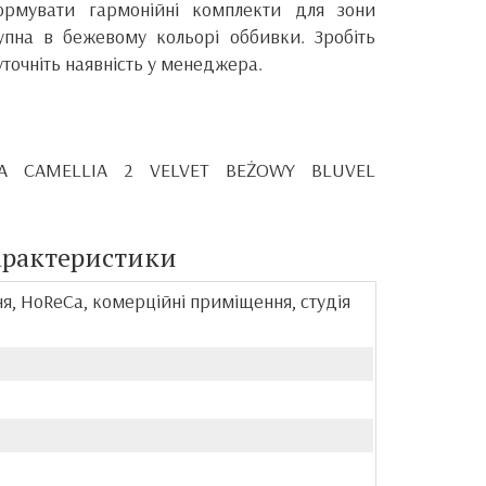
ормувати гармонійні комплекти для зони
упна в бежевому кольорі оббивки. Зробіть
уточніть наявність у менеджера.
OFA CAMELLIA 2 VELVET BEŻOWY BLUVEL
арактеристики
ня, HoReCa, комерційні приміщення, студія