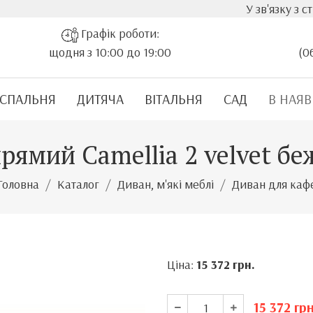
У зв'язку з стрімким зр
Графік роботи:
щодня з 10:00 до 19:00
(0
СПАЛЬНЯ
ДИТЯЧА
ВІТАЛЬНЯ
САД
В НАЯВ
рямий Camellia 2 velvet бе
Головна
Каталог
Диван, м'які меблі
Диван для каф
Ціна:
15 372
грн.
15 372
грн