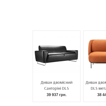
Диван двомісний
Диван дво
Санторіні DLS
DLS мет
металокаркас
39 937 грн.
38 4