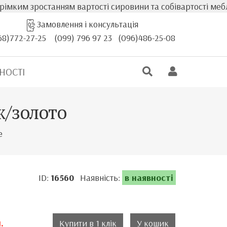
останням вартості сировини та собівартості меблів, факт
Замовлення і консультація
68)772-27-25
(099) 796 97 23
(096)486-25-08
НОСТІ
ж/золото
е
ID:
16560
Наявність:
в наявності
.
Купити в 1 клік
У кошик