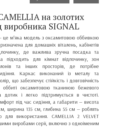
 CAMELLIA на золотих
д виробника SIGNAL
— це м’яка модель з оксамитовою оббивкою
ризначена для домашніх віталень, кабінетів
дпочинку, де важлива зручна посадка та
на підходить для кімнат відпочинку, зон
салонів та інших просторів, де потрібне
идіння. Каркас виконаний із металу та
лір, що забезпечує стійкість і довговічність
а оббиті оксамитовою тканиною бежевого
а дотик і легко підтримується в чистоті.
мфорт під час сидіння, а габарити — висота
см, ширина 135 см, глибина 55 см — роблять
ю для використання. CAMELLIA 2 VELVET
ншими виробами серії, включно з одноіменим