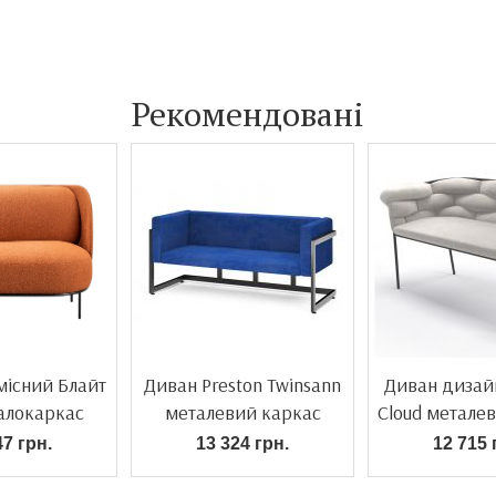
Рекомендовані
місний Блайт
Диван Preston Twinsann
Диван дизай
алокаркас
металевий каркас
Cloud метале
47 грн.
13 324 грн.
12 715 