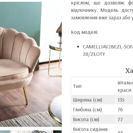
кріслом, що дозволяє ф
відпочинку. Модель дост
замовлення вже зараз або 
Код моделі:
CAMELLIAV2BEZL-S
28/ZŁOTY
Х
віталь
Тип
краси
Ширина (см)
135
Глибина (см)
76
Висота (см)
77
Висота сидіння
44