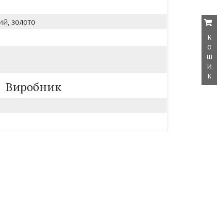
й, золото
к
о
ш
и
к
Виробник