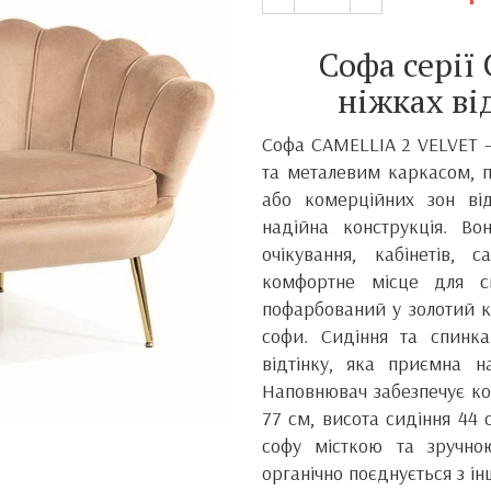
Софа серії
ніжках ві
Софа CAMELLIA 2 VELVET 
та металевим каркасом, п
або комерційних зон ві
надійна конструкція. Во
очікування, кабінетів, 
комфортне місце для с
пофарбований у золотий ко
софи. Сидіння та спинк
відтінку, яка приємна н
Наповнювач забезпечує ко
77 см, висота сидіння 44 
софу місткою та зручно
органічно поєднується з і