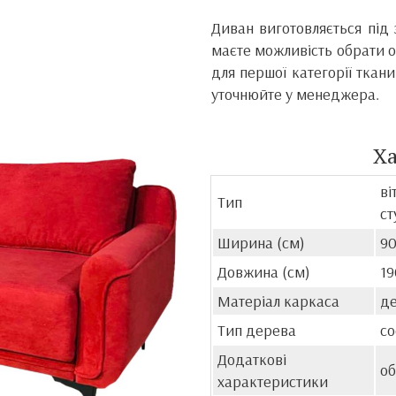
Диван виготовляється під 
маєте можливість обрати об
для першої категорії ткани
уточнюйте у менеджера.
Х
ві
Тип
ст
Ширина (см)
9
Довжина (см)
19
Матеріал каркаса
де
Тип дерева
со
Додаткові
об
характеристики