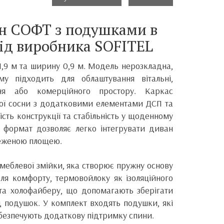
н СОФТ з подушками в
ід виробника SOFITEL
,9 м та ширину 0,9 м. Модель нерозкладна,
му підходить для облаштування вітальні,
ння або комерційного простору. Каркас
ної сосни з додатковими елементами ДСП та
ість конструкції та стабільність у щоденному
 формат дозволяє легко інтегрувати диван
меженою площею.
меблевої змійки, яка створює пружну основу
для комфорту, термовойлоку як ізоляційного
та холофайберу, що допомагають зберігати
 подушок. У комплект входять подушки, які
безпечують додаткову підтримку спини.