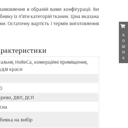
замовлення в обраній вами конфігурації. Ви
ивку із п’яти категорій тканин. Ціна вказана
ни. Остаточну вартість і термін виготовлення
к
о
ш
арактеристики
и
к
тальня, HoReCa, комерційні приміщення,
удія краси
0
0
рево, ДВП, ДСП
сна
бивка на вибір