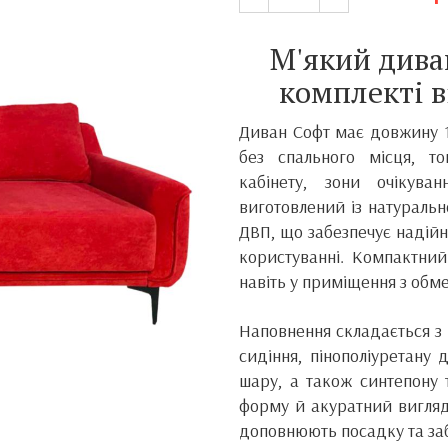
М'який дива
комплекті в
Диван Софт має довжину 1
без спального місця, то
кабінету, зони очікува
виготовлений із натураль
ДВП, що забезпечує надійн
користуванні. Компактний
навіть у приміщення з об
Наповнення складається з 
сидіння, пінополіуретану 
шару, а також синтепону 
форму й акуратний вигляд
доповнюють посадку та за