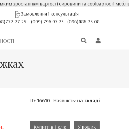
м зростанням вартості сировини та собівартості меблів, ф
Замовлення і консультація
68)772-27-25
(099) 796 97 23
(096)486-25-08
НОСТІ
іжках
ID:
16610
Наявність:
на складі
н.
Купити в 1 клік
У кошик