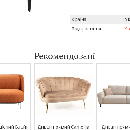
Країна
Ук
Підприємство
So
Рекомендовані
місний Блайт
Диван прямий Camellia
Диван прям