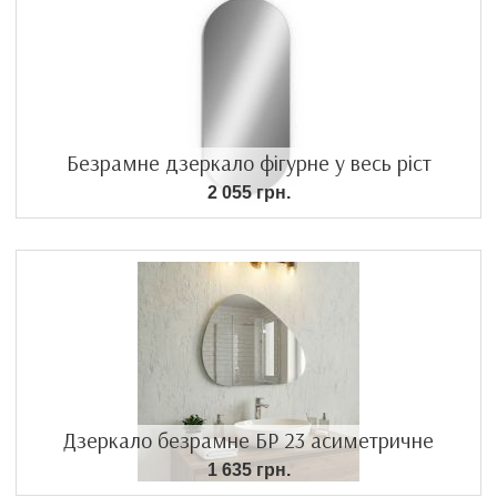
Безрамне дзеркало фігурне у весь ріст
2 055 грн.
Дзеркало безрамне БР 23 асиметричне
1 635 грн.