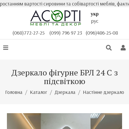
танням вартості сировини та собівартості меблів, фактичн
укр
рус
(068)772-27-25
(099) 796 97 23
(096)486-25-08
Дзеркало фігурне БРЛ 24 С з
підсвіткою
Головна
Каталог
Дзеркала
Настінне дзеркало