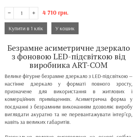
4 710
грн.
Купити в 1 клік
У кошик
Безрамне асиметричне дзеркало
з фоновою LED-підсвіткою від
виробника ART-COM
Велике фігурне безрамне дзеркало з LED-підсвіткою —
настінне дзеркало у форматі повного зросту,
призначене для використання в житлових і
комерційних приміщеннях. Асиметрична форма у
поєднанні з безрамним виконанням дозволяє виробу
виглядати акуратно та не перевантажувати інтер’єр,
навіть за великих габаритів.
Дзеркальне полотно виготовлене на основі срібла,