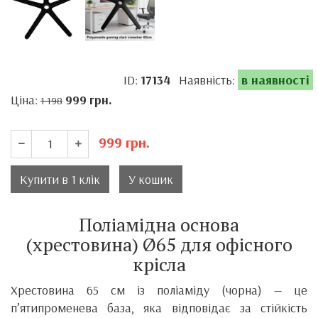
ID:
17134
Наявність:
в наявності
Ціна:
999
грн.
1 198
999
грн.
Купити в 1 клік
У кошик
Поліамідна основа
(хрестовина) Ø65 для офісного
крісла
Хрестовина 65 см із поліаміду (чорна) — це
п’ятипроменева база, яка відповідає за стійкість