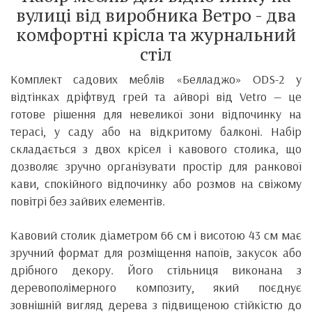
вулиці від виробника Ветро - два
комфортні крісла та журнальний
стіл
Комплект садових меблів «Белладжо» ODS-2 у
відтінках дріфтвуд грей та айворі від Vetro — це
готове рішення для невеликої зони відпочинку на
терасі, у саду або на відкритому балконі. Набір
складається з двох крісел і кавового столика, що
дозволяє зручно організувати простір для ранкової
кави, спокійного відпочинку або розмов на свіжому
повітрі без зайвих елементів.
Кавовий столик діаметром 66 см і висотою 43 см має
зручний формат для розміщення напоїв, закусок або
дрібного декору. Його стільниця виконана з
деревополімерного композиту, який поєднує
зовнішній вигляд дерева з підвищеною стійкістю до