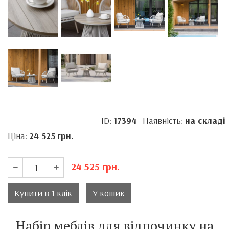
ID:
17394
Наявність:
на складі
Ціна:
24 525
грн.
24 525
грн.
Купити в 1 клік
У кошик
Набір меблів для відпочинку на