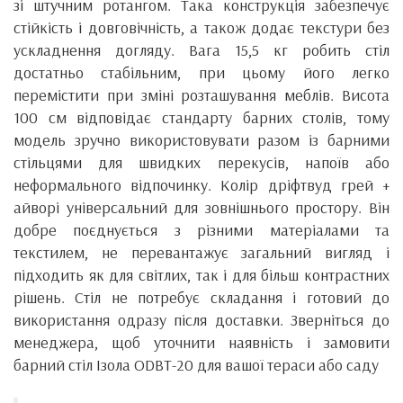
зі штучним ротангом. Така конструкція забезпечує
стійкість і довговічність, а також додає текстури без
ускладнення догляду. Вага 15,5 кг робить стіл
достатньо стабільним, при цьому його легко
перемістити при зміні розташування меблів. Висота
100 см відповідає стандарту барних столів, тому
модель зручно використовувати разом із барними
стільцями для швидких перекусів, напоїв або
неформального відпочинку. Колір дріфтвуд грей +
айворі універсальний для зовнішнього простору. Він
добре поєднується з різними матеріалами та
текстилем, не перевантажує загальний вигляд і
підходить як для світлих, так і для більш контрастних
рішень. Стіл не потребує складання і готовий до
використання одразу після доставки. Зверніться до
менеджера, щоб уточнити наявність і замовити
барний стіл Ізола ODBT-20 для вашої тераси або саду