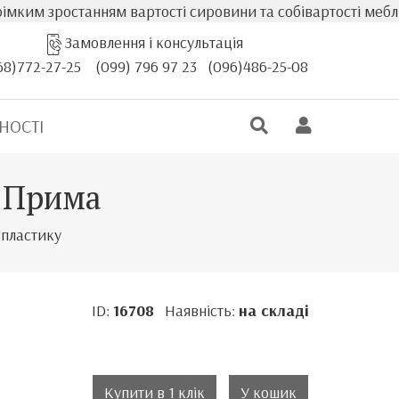
останням вартості сировини та собівартості меблів, факт
Замовлення і консультація
68)772-27-25
(099) 796 97 23
(096)486-25-08
НОСТІ
л Прима
 пластику
ID:
16708
Наявність:
на складі
.
Купити в 1 клік
У кошик