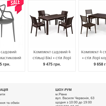
ь садовий
Комплект садовий 4
Комплект 4 ст
пластиковий
стільці Вікі + стіл Лорі
+ стіл Лорі 
5 грн.
9 475 грн.
9 658 г
АЦІЯ
ШОУ-РУМ
ити
м.Рівне
вул. Василя Червонія, 63
а
щодня з 10:00 до 19:00
ння та обмін