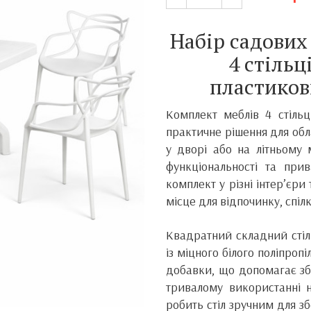
Набір садових
4 стільц
пластиков
Комплект меблів 4 стіль
практичне рішення для обл
у дворі або на літньому
функціональності та при
комплект у різні інтер’єр
місце для відпочинку, спіл
Квадратний складний стіл
із міцного білого поліпроп
добавки, що допомагає зб
тривалому використанні н
робить стіл зручним для з