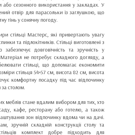
и або сезонного використання у закладах. У
ений отвір для парасольки із заглушкою, що
у тінь у сонячну погоду.
ири стільці Мастерс, які привертають увагу
инки та підлокітників. Стільці виготовлені з
о забезпечує довговічність та зручність у
Матеріал не потребує складного догляду, а
белювати стільці, що допомагає економити
озміри стільця 54×57 см, висота 82 см, висота
ечує комфортну посадку під час відпочинку
 за столом.
х меблів стане вдалим вибором для тих, хто
саду, кафе, ресторану або готелю, а також
аштування зон відпочинку вдома чи на дачі.
м, зручній складній конструкції столу та
тільців комплект добре підходить для