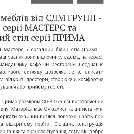
 меблів від СДМ ГРУПП -
і серії МАСТЕРС та
ий стіл серії ПРИМА
ці Мастерс + складний білий стіл Прима —
аштування зони відпочинку вдома, на терасі,
 майданчику кафе чи ресторану. Поєднання
вабливого вигляду дозволяє легко вписати
и та відкриті простори, створюючи комфортне
кування або прийому гостей.
 Прима розміром 80×80×75 см виготовлений
ілену. Матеріал має UV-захист та антистатичні
ерігати охайний вигляд поверхні навіть при
а відкритому повітрі. Складна конструкція
берігання та транспортування, тому він добре