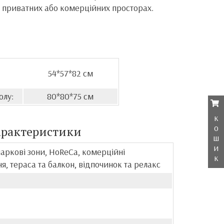
 приватних або комерційних просторах.
54*57*82 см
олу:
80*80*75 см
к
о
арактеристики
ш
и
паркові зони, HoReCa, комерційні
к
, тераса та балкон, відпочинок та релакс