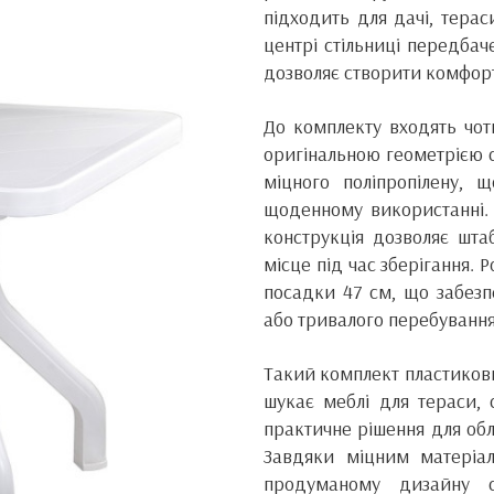
підходить для дачі, терас
центрі стільниці передбач
дозволяє створити комфортн
До комплекту входять чот
оригінальною геометрією сп
міцного поліпропілену, щ
щоденному використанні. 
конструкція дозволяє шта
місце під час зберігання. Р
посадки 47 см, що забезп
або тривалого перебування
Такий комплект пластикови
шукає меблі для тераси, 
практичне рішення для обл
Завдяки міцним матеріала
продуманому дизайну с