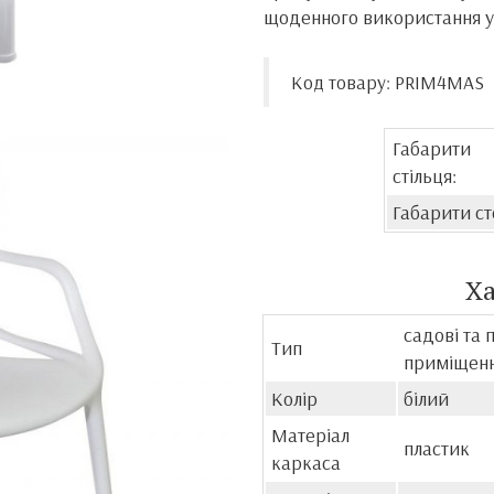
щоденного використання у
Код товару: PRIM4MAS
Габарити
стільця:
Габарити ст
Х
садові та 
Тип
приміщення
Колір
білий
Матеріал
пластик
каркаса