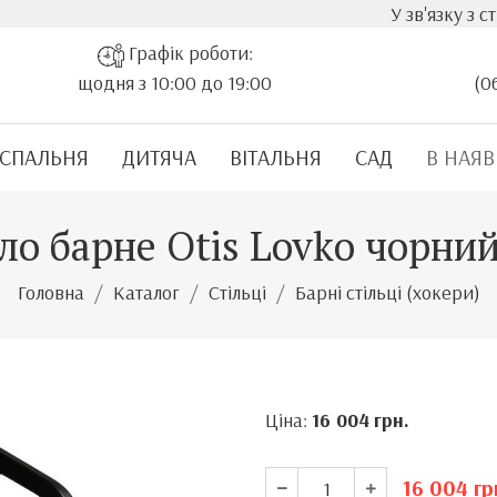
У зв'язку з стрімким з
Графік роботи:
щодня з 10:00 до 19:00
(0
СПАЛЬНЯ
ДИТЯЧА
ВІТАЛЬНЯ
САД
В НАЯВ
ло барне Otis Lovko чорни
Головна
Каталог
Стільці
Барні стільці (хокери)
Ціна:
16 004
грн.
16 004
гр