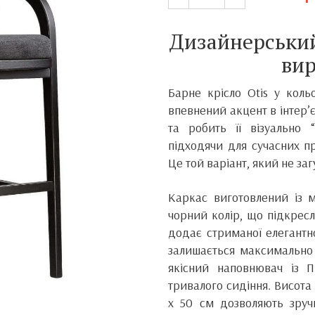
Дизайнерський
вир
Барне крісло Otis у коль
впевнений акцент в інтер’
та робить її візуально
підходячи для сучасних п
Це той варіант, який не заг
Каркас виготовлений із 
чорний колір, що підкрес
додає стриманої елегантно
залишається максимально 
якісний наповнювач із 
тривалого сидіння. Висота
х 50 см дозволяють зруч