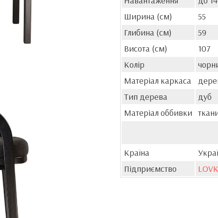
Навантаження
до 1
Ширина (см)
55
Глибина (см)
59
Висота (см)
107
Колір
чорн
Матеріал каркаса
дере
Тип дерева
дуб
Матеріал оббивки
ткан
Країна
Укра
Підприємство
LOV