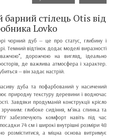
 барний стілець Otis від
обника Lovko
орі чорний дуб — це про статус, глибину і
єрі. Темний відтінок додає моделі виразності
 “важчою”, дорожчою на вигляд, ідеально
росторів, де важлива атмосфера і характер.
убиться — він задає настрій.
масиву дуба та пофарбований у насичений
лює природну текстуру деревини і водночас
сті. Завдяки продуманій конструкції крісло
зручним: глибоке сидіння, м’яка спинка та
ППУ забезпечують комфорт навіть під час
 посадки 74 см і широкі внутрішні розміри 48
но розміститися, а міцна основа витримує