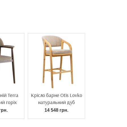
ній Terra
Крісло барне Otis Lovko
ий горіх
натуральний дуб
грн.
14 548 грн.