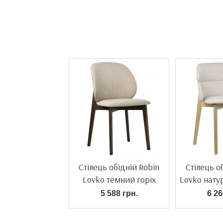
Стілець обідній Robin
Стілець о
Lovko темний горіх
Lovko нату
5 588 грн.
6 26