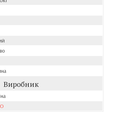
40кг
ий
во
ина
Виробник
їна
KO