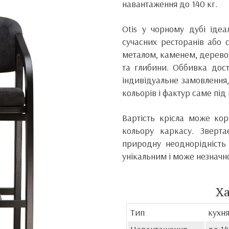
навантаження до 140 кг.
Otis у чорному дубі ідеа
сучасних ресторанів або с
металом, каменем, деревом
та глибини. Оббивка дост
індивідуальне замовлення
кольорів і фактур саме під
Вартість крісла може кор
кольору каркасу. Зверт
природну неоднорідність 
унікальним і може незначно
Х
Тип
кухня