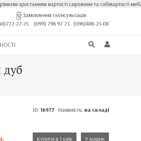
ростанням вартості сировини та собівартості меблів, фак
Замовлення і консультація
68)772-27-25
(099) 796 97 23
(096)486-25-08
НОСТІ
й дуб
ID:
16977
Наявність:
на складі
н.
Купити в 1 клік
У кошик