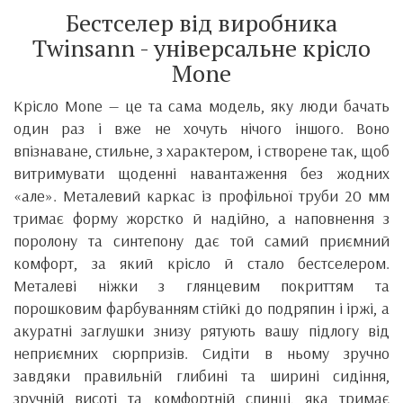
Бестселер від виробника
Twinsann - універсальне крісло
Mone
Крісло Mone — це та сама модель, яку люди бачать
один раз і вже не хочуть нічого іншого. Воно
впізнаване, стильне, з характером, і створене так, щоб
витримувати щоденні навантаження без жодних
«але». Металевий каркас із профільної труби 20 мм
тримає форму жорстко й надійно, а наповнення з
поролону та синтепону дає той самий приємний
комфорт, за який крісло й стало бестселером.
Металеві ніжки з глянцевим покриттям та
порошковим фарбуванням стійкі до подряпин і іржі, а
акуратні заглушки знизу рятують вашу підлогу від
неприємних сюрпризів. Сидіти в ньому зручно
завдяки правильній глибині та ширині сидіння,
зручній висоті та комфортній спинці, яка тримає