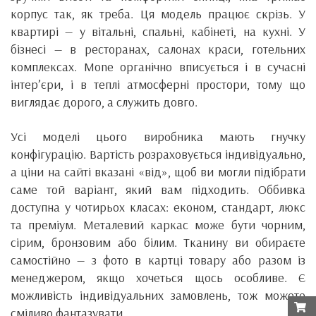
корпус так, як треба. Ця модель працює скрізь. У
квартирі — у вітальні, спальні, кабінеті, на кухні. У
бізнесі — в ресторанах, салонах краси, готельних
комплексах. Mone органічно вписується і в сучасні
інтер’єри, і в теплі атмосферні простори, тому що
виглядає дорого, а служить довго.
Усі моделі цього виробника мають гнучку
конфігурацію. Вартість розраховується індивідуально,
а ціни на сайті вказані «від», щоб ви могли підібрати
саме той варіант, який вам підходить. Оббивка
доступна у чотирьох класах: економ, стандарт, люкс
та преміум. Металевий каркас може бути чорним,
сірим, бронзовим або білим. Тканину ви обираєте
самостійно — з фото в картці товару або разом із
менеджером, якщо хочеться щось особливе. Є
можливість індивідуальних замовлень, тож можете
сміливо фантазувати.