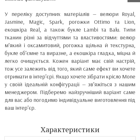
У переліку доступних матеріалів — велюри Royal,
Jasmine, Magic, Spark, рогожки Ottimo та Lion,
екошкіра Real, а також букле Lambi та Balu. Типи
тканин різні за відчуттями та властивостями: велюр
м’який і оксамитовий, рогожка щільна й текстурна,
букле об’ємне та виразне, а екошкіра гладка, міцна й
легко очищується. Кожен варіант має свій настрій,
тож усе залежить від того, який саме ефект ви хочете
отримати в інтер’єрі. Якщо хочете зібрати крісло Mone
у своїй ідеальній конфігурації — зв’яжіться з нашим
менеджером. Підберемо найзручніший варіант саме
для вас або погодимо індивідуальне виготовлення під
ваш інтер’єр.
Характеристики