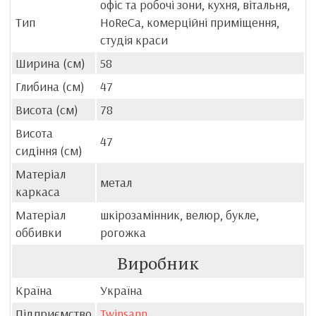
офіс та робочі зони, кухня, вітальня,
Тип
HoReCa, комерційні приміщення,
студія краси
Ширина (см)
58
Глибина (см)
47
Висота (см)
78
Висота
47
сидіння (см)
Матеріал
метал
каркаса
Матеріал
шкірозамінник, велюр, букле,
оббивки
рогожка
Виробник
Країна
Україна
Підприємство
Twinsann