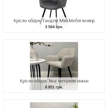
Крісло обіднє Тандем МіксМеблі велюр
3 564 грн.
Крісло обіднє Noa металеві ніжки
6 851 грн.