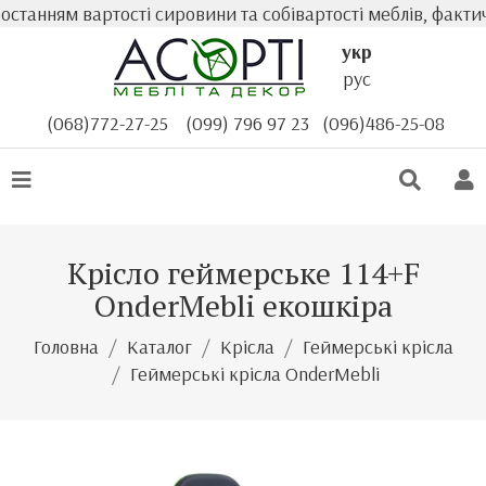
танням вартості сировини та собівартості меблів, фактичн
укр
рус
(068)772-27-25
(099) 796 97 23
(096)486-25-08
Крісло геймерське 114+F
OnderMebli екошкіра
Головна
Каталог
Крісла
Геймерські крісла
Геймерські крісла OnderMebli