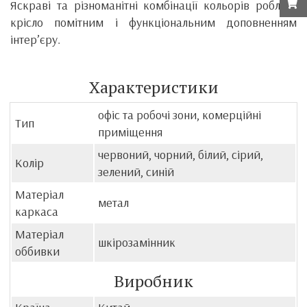
Яскраві та різноманітні комбінації кольорів роблять
крісло помітним і функціональним доповненням
інтер’єру.
Характеристики
офіс та робочі зони, комерційні
Тип
приміщення
червоний, чорний, білий, сірий,
Колір
зелений, синій
Матеріал
метал
каркаса
Матеріал
шкірозамінник
оббивки
Виробник