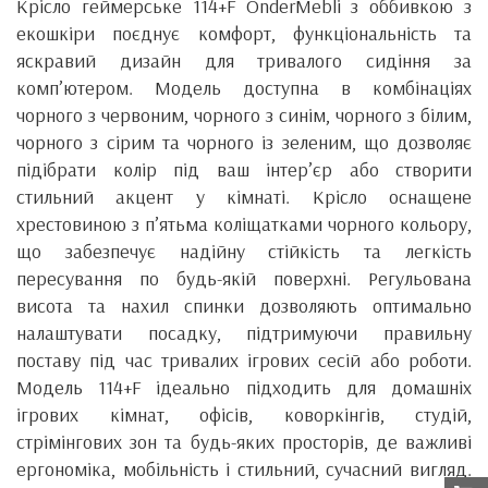
Крісло геймерське 114+F OnderMebli з оббивкою з
екошкіри поєднує комфорт, функціональність та
яскравий дизайн для тривалого сидіння за
комп’ютером. Модель доступна в комбінаціях
чорного з червоним, чорного з синім, чорного з білим,
чорного з сірим та чорного із зеленим, що дозволяє
підібрати колір під ваш інтер’єр або створити
стильний акцент у кімнаті. Крісло оснащене
хрестовиною з п’ятьма коліщатками чорного кольору,
що забезпечує надійну стійкість та легкість
пересування по будь-якій поверхні. Регульована
висота та нахил спинки дозволяють оптимально
налаштувати посадку, підтримуючи правильну
поставу під час тривалих ігрових сесій або роботи.
Модель 114+F ідеально підходить для домашніх
ігрових кімнат, офісів, коворкінгів, студій,
стрімінгових зон та будь-яких просторів, де важливі
ергономіка, мобільність і стильний, сучасний вигляд.