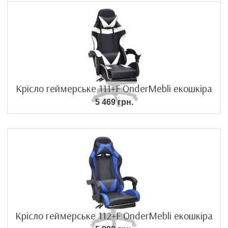
Крісло геймерське 111+F OnderMebli екошкіра
5 469 грн.
Крісло геймерське 112+F OnderMebli екошкіра