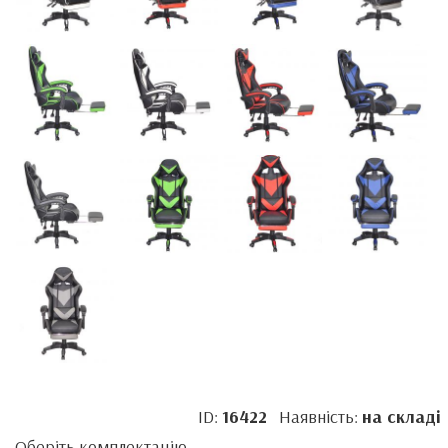
ID:
16422
Наявність:
на складі
Оберіть комплектацію