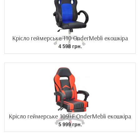
Крісло геймерське 110 OnderMebli екошкіра
4 598 грн.
Крісло геймерське 109+F OnderMebli екошкіра
5 999 грн.