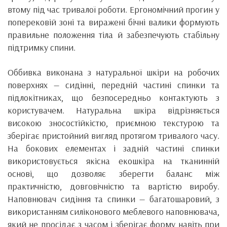
втому під час тривалої роботи. Ергономічний прогин у
поперековій зоні та виражені бічні валики формують
правильне положення тіла й забезпечують стабільну
підтримку спини.
Оббивка виконана з натуральної шкіри на робочих
поверхнях — сидінні, передній частині спинки та
підлокітниках, що безпосередньо контактують з
користувачем. Натуральна шкіра відрізняється
високою зносостійкістю, приємною текстурою та
зберігає пристойний вигляд протягом тривалого часу.
На бокових елементах і задній частині спинки
використовується якісна екошкіра на тканинній
основі, що дозволяє зберегти баланс між
практичністю, довговічністю та вартістю виробу.
Наповнювач сидіння та спинки — багатошаровий, з
використанням силіконового меблевого наповнювача,
який не просідає з часом і зберігає форму навіть при