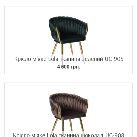
Крісло м'яке Lola тканина зелений UC-905
4 600 грн.
Крісло м'яке Lola тканина шоколад UC-908