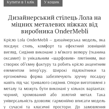
Купити в 1 клік
У кошик
Дизайнерський стілець Лола на
міцних металевих ніжках від
виробника OnderMebli
Крісло Lola OnderMebli — дизайнерська модель, яка
поєднує стиль, комфорт та ефектний зовнішній
вигляд. Сидіння виконане з м’якого велюру (тканина
оксамит) із унікальним «шарфовим» плетінням, яке
створює об’ємну фактуру та робить крісло акцентним
елементом інтер’єру. Широкі підлокітники та
ергономічна форма забезпечують зручну посадку
навіть під час тривалого сидіння. Опори виготовлені з
металу та можуть бути виконані у кількох варіантах:
чорний, хромований або золотий метал. Така
універсальність дозволяє гармонійно вписати модель
у сучасні та класичні простори. До замовлення