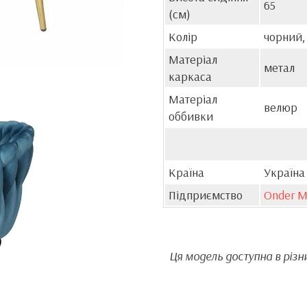
65
(см)
Колір
чорний,
Матеріал
метал
каркаса
Матеріал
велюр
оббивки
Країна
Україна
Підприємство
Onder M
Ця модель доступна в різни