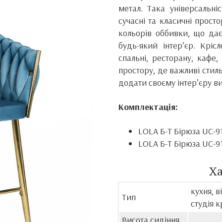
метал. Така універсальні
сучасні та класичні прост
кольорів оббивки, що дає
будь-який інтер’єр. Кріс
спальні, ресторану, кафе,
простору, де важливі стил
додати своєму інтер’єру ви
Комплектація:
LOLA Б-Т Бірюза UC-9
LOLA Б-Т Бірюза UC-9
Х
кухня, 
Тип
студія 
Висота сидіння