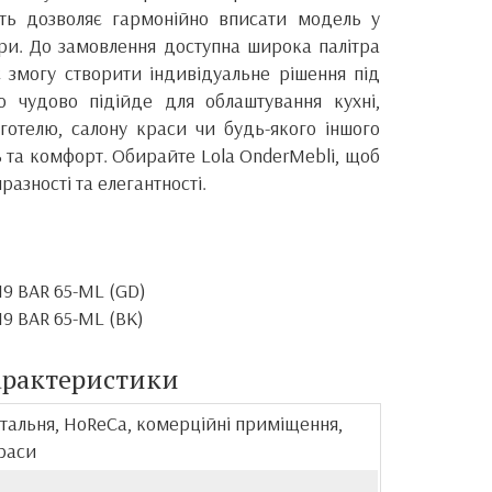
сть дозволяє гармонійно вписати модель у
ори. До замовлення доступна широка палітра
 змогу створити індивідуальне рішення під
ло чудово підійде для облаштування кухні,
 готелю, салону краси чи будь-якого іншого
ь та комфорт. Обирайте Lola OnderMebli, щоб
разності та елегантності.
19 BAR 65-ML (GD)
19 BAR 65-ML (BK)
арактеристики
вітальня, HoReCa, комерційні приміщення,
краси