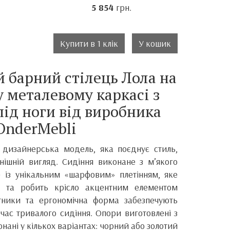
5 854
грн.
Купити в 1 клік
У кошик
 барний стілець Лола на
 металевому каркасі з
під ноги від виробника
OnderMebli
 дизайнерська модель, яка поєднує стиль,
ішній вигляд. Сидіння виконане з м’якого
 із унікальним «шарфовим» плетінням, яке
у та робить крісло акцентним елементом
ітники та ергономічна форма забезпечують
 час тривалого сидіння. Опори виготовлені з
нані у кількох варіантах: чорний або золотий