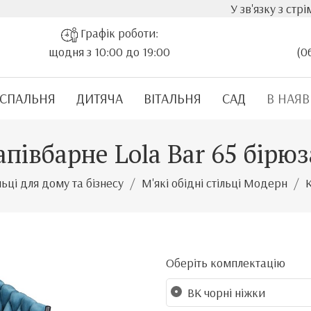
У зв'язку з стрімким зрост
Графік роботи:
щодня з 10:00 до 19:00
(0
СПАЛЬНЯ
ДИТЯЧА
ВІТАЛЬНЯ
САД
В НАЯВ
апівбарне Lola Bar 65 бірю
льці для дому та бізнесу
М'які обідні стільці Модерн
Оберіть комплектацію
BK чорні ніжки