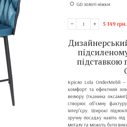
GD золоті ніжки
5 149
грн.
Дизайнерський
підсиленому
підставкою 
Крісло Lola OnderMebli —
комфорт та ефектний зовн
велюру (тканина оксамит)
створює об’ємну фактур
інтер’єру. Широкі підлок
зручну посадку навіть під
металу та можуть бути вико