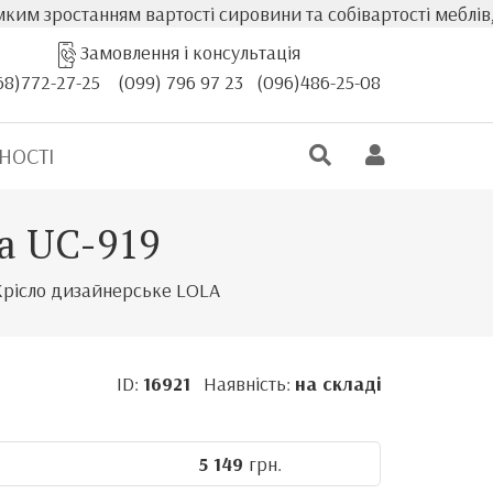
анням вартості сировини та собівартості меблів, фактичн
Замовлення і консультація
68)772-27-25
(099) 796 97 23
(096)486-25-08
НОСТІ
за UC-919
Крісло дизайнерське LOLA
ID:
16921
Наявність:
на складі
5 149
грн.