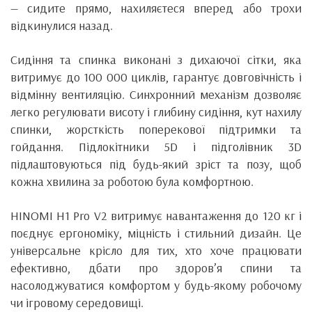
— сидите прямо, нахиляєтеся вперед або трохи
відкинулися назад.
Сидіння та спинка виконані з дихаючої сітки, яка
витримує до 100 000 циклів, гарантує довговічність і
відмінну вентиляцію. Синхронний механізм дозволяє
легко регулювати висоту і глибину сидіння, кут нахилу
спинки, жорсткість поперекової підтримки та
гойдання. Підлокітники 5D і підголівник 3D
підлаштовуються під будь-який зріст та позу, щоб
кожна хвилина за роботою була комфортною.
HINOMI H1 Pro V2 витримує навантаження до 120 кг і
поєднує ергономіку, міцність і стильний дизайн. Це
універсальне крісло для тих, хто хоче працювати
ефективно, дбати про здоров’я спини та
насолоджуватися комфортом у будь-якому робочому
чи ігровому середовищі.