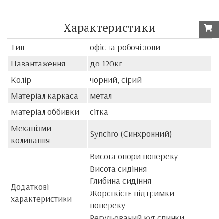
Характеристики
Тип
офіс та робочі зони
Навантаження
до 120кг
Колір
чорний, сірий
Матеріал каркаса
метал
Матеріал оббивки
сітка
Механізми
Synchro (Синхронний)
коливання
Висота опори попереку
Висота сидіння
Глибина сидіння
Додаткові
Жорсткість підтримки
характеристики
попереку
Регульований кут спинки