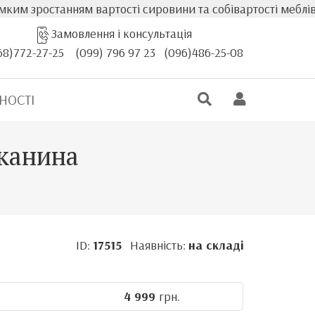
анням вартості сировини та собівартості меблів, фактичн
Замовлення і консультація
68)772-27-25
(099) 796 97 23
(096)486-25-08
НОСТІ
тканина
ID:
17515
Наявність:
на складі
4 999
грн.