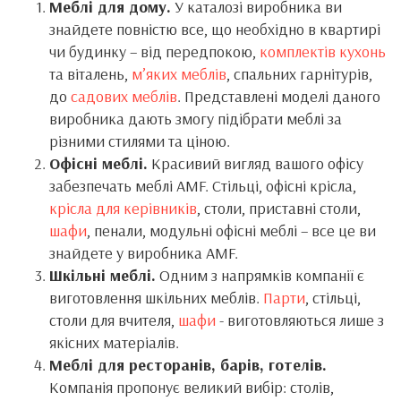
Меблі для дому.
У каталозі виробника ви
знайдете повністю все, що необхідно в квартирі
чи будинку – від передпокою,
комплектів кухонь
та віталень,
м’яких меблів
, спальних гарнітурів,
до
садових меблів
. Представлені моделі даного
виробника дають змогу підібрати меблі за
різними стилями та ціною.
Офісні меблі.
Красивий вигляд вашого офісу
забезпечать меблі AMF. Стільці, офісні крісла,
крісла для керівників
, столи, приставні столи,
шафи
, пенали, модульні офісні меблі – все це ви
знайдете у виробника AMF.
Шкільні меблі.
Одним з напрямків компанії є
виготовлення шкільних меблів.
Парти
, стільці,
столи для вчителя,
шафи
- виготовляються лише з
якісних матеріалів.
Меблі для ресторанів, барів, готелів.
Компанія пропонує великий вибір: столів,