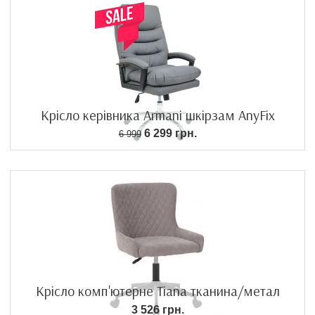
Крісло керівника Armani шкірзам AnyFix
6 299 грн.
6 999
Крісло комп'ютерне Tiana тканина/метал
3 526 грн.