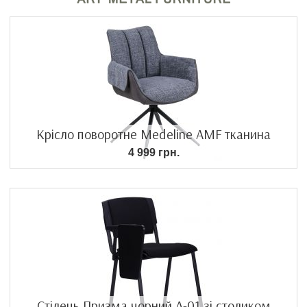
Крісло поворотне Medeline AMF тканина
4 999 грн.
Стілець Призма чорний А-01 зі столиком