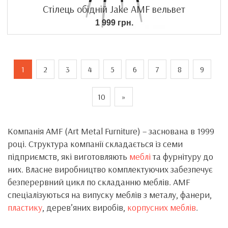
Стілець обідній Jake AMF вельвет
1 999 грн.
1
2
3
4
5
6
7
8
9
10
»
Компанія AMF (Art Metal Furniture) – заснована в 1999
році. Структура компанії складається із семи
підприємств, які виготовляють
меблі
та фурнітуру до
них. Власне виробництво комплектуючих забезпечує
безперервний цикл по складанню меблів. AMF
спеціалізуються на випуску меблів з металу, фанери,
пластику
, дерев’яних виробів,
корпусних меблів
.