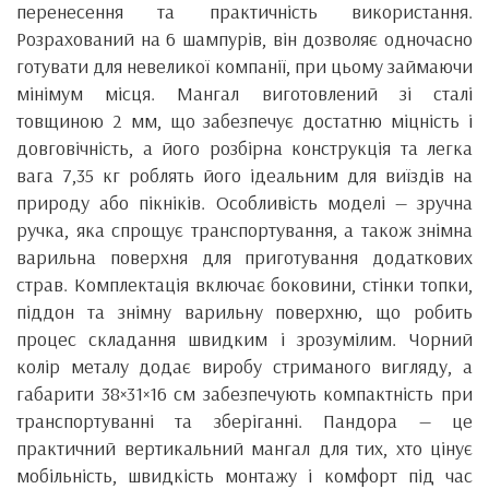
перенесення та практичність використання.
Розрахований на 6 шампурів, він дозволяє одночасно
готувати для невеликої компанії, при цьому займаючи
мінімум місця. Мангал виготовлений зі сталі
товщиною 2 мм, що забезпечує достатню міцність і
довговічність, а його розбірна конструкція та легка
вага 7,35 кг роблять його ідеальним для виїздів на
природу або пікніків. Особливість моделі — зручна
ручка, яка спрощує транспортування, а також знімна
варильна поверхня для приготування додаткових
страв. Комплектація включає боковини, стінки топки,
піддон та знімну варильну поверхню, що робить
процес складання швидким і зрозумілим. Чорний
колір металу додає виробу стриманого вигляду, а
габарити 38×31×16 см забезпечують компактність при
транспортуванні та зберіганні. Пандора — це
практичний вертикальний мангал для тих, хто цінує
мобільність, швидкість монтажу і комфорт під час