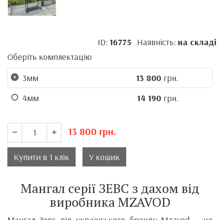
ID:
16775
Наявність:
на складі
Оберіть комплектацію
3мм
13 800
грн.
4мм
14 190
грн.
13 800
грн.
Купити в 1 клік
У кошик
Мангал серії ЗЕВС з дахом від
виробника MZAVOD
Мангал Зевс від українського бренду Mzavod — це