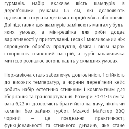
гурманів. Набір включає шість шампурів із
дерев’яними ручками 63 см, які дозволяють
одночасно готувати декілька порцій м’яса або овочів.
Дві підставки для шампурів замінюють мангал у будь-
яких умовах, а міні-решітка для риби додає
варіативності у приготуванні. Тесак і мисливський ніж
спрощують обробку продуктів, фляга і вісім чарок
створюють святковий настрій, а турбо-запальничка
миттєво розпалює вогонь навіть у складних умовах.
Нержавіюча сталь забезпечує довговічність і стійкість
до високих температур, а чорний дерев’яний кейс
робить набір естетично стильним і компактним для
зберігання та транспортування. Розміри 70×21×13 см та
вага 6,22 кг дозволяють брати його на дачу, пікнік чи
кемпінг без зайвих турбот. Mzavod Майстер BBQ
чорний — це поєднання практичності,
функціональності та стильного дизайну, яке стане