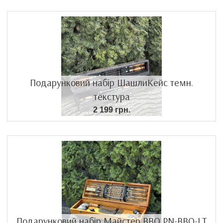
Подарунковий набір ШашлиКейс темн.
текстура
2 199 грн.
Подарунковий набір Майстер BBQ PN-BBQ-LT