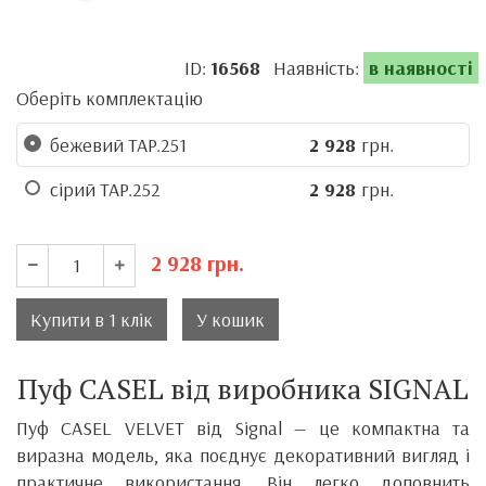
ID:
16568
Наявність:
в наявності
Оберіть комплектацію
бежевий TAP.251
2 928
грн.
сірий TAP.252
2 928
грн.
2 928
грн.
Купити в 1 клік
У кошик
Пуф CASEL від виробника SIGNAL
Пуф CASEL VELVET від
Signal
— це компактна та
виразна модель, яка поєднує декоративний вигляд і
практичне використання. Він легко доповнить