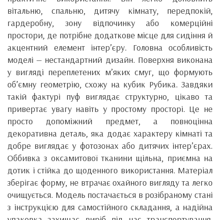
вітальню, спальню, дитячу кімнату, передпокій,
гардеробну, зону відпочинку або комерційні
простори, де потрібне додаткове місце для сидіння й
акцентний елемент інтер’єру. Головна особливість
моделі — нестандартний дизайн. Поверхня виконана
у вигляді переплетених м’яких смуг, що формують
об’ємну геометрію, схожу на кубик Рубика. Завдяки
такій фактурі пуф виглядає структурно, цікаво та
привертає увагу навіть у простому просторі. Це не
просто допоміжний предмет, а повноцінна
декоративна деталь, яка додає характеру кімнаті та
добре виглядає у фотозонах або дитячих інтер’єрах.
Оббивка з оксамитової тканини щільна, приємна на
дотик і стійка до щоденного використання. Матеріал
зберігає форму, не втрачає охайного вигляду та легко
очищується. Модель постачається в розібраному стані
з інструкцією для самостійного складання, а надійна
упаковка захищає виріб під час транспортування.