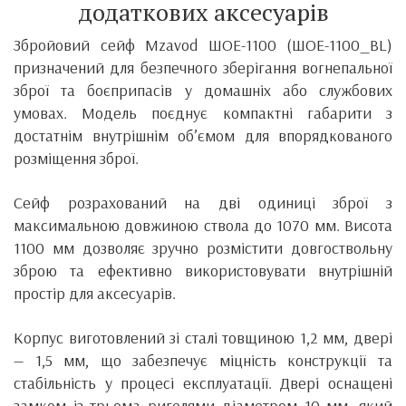
додаткових аксесуарів
Збройовий сейф Mzavod ШОЕ-1100 (ШОE-1100_BL)
призначений для безпечного зберігання вогнепальної
зброї та боєприпасів у домашніх або службових
умовах. Модель поєднує компактні габарити з
достатнім внутрішнім об’ємом для впорядкованого
розміщення зброї.
Сейф розрахований на дві одиниці зброї з
максимальною довжиною ствола до 1070 мм. Висота
1100 мм дозволяє зручно розмістити довгоствольну
зброю та ефективно використовувати внутрішній
простір для аксесуарів.
Корпус виготовлений зі сталі товщиною 1,2 мм, двері
— 1,5 мм, що забезпечує міцність конструкції та
стабільність у процесі експлуатації. Двері оснащені
замком із трьома ригелями діаметром 10 мм, який