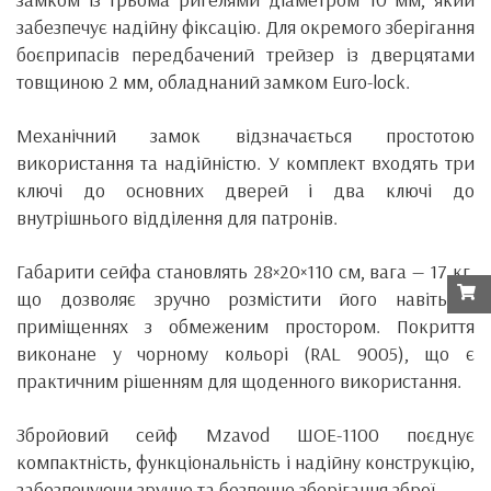
забезпечує надійну фіксацію. Для окремого зберігання
боєприпасів передбачений трейзер із дверцятами
товщиною 2 мм, обладнаний замком Euro-lock.
Механічний замок відзначається простотою
використання та надійністю. У комплект входять три
ключі до основних дверей і два ключі до
внутрішнього відділення для патронів.
Габарити сейфа становлять 28×20×110 см, вага — 17 кг,
що дозволяє зручно розмістити його навіть у
приміщеннях з обмеженим простором. Покриття
виконане у чорному кольорі (RAL 9005), що є
практичним рішенням для щоденного використання.
Збройовий сейф Mzavod ШОЕ-1100 поєднує
компактність, функціональність і надійну конструкцію,
забезпечуючи зручне та безпечне зберігання зброї.