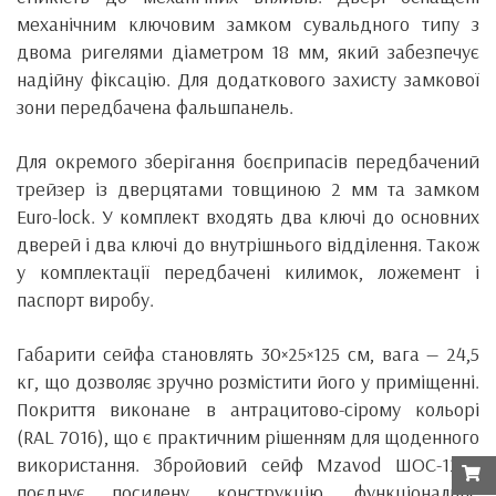
механічним ключовим замком сувальдного типу з
двома ригелями діаметром 18 мм, який забезпечує
надійну фіксацію. Для додаткового захисту замкової
зони передбачена фальшпанель.
Для окремого зберігання боєприпасів передбачений
трейзер із дверцятами товщиною 2 мм та замком
Euro-lock. У комплект входять два ключі до основних
дверей і два ключі до внутрішнього відділення. Також
у комплектації передбачені килимок, ложемент і
паспорт виробу.
Габарити сейфа становлять 30×25×125 см, вага — 24,5
кг, що дозволяє зручно розмістити його у приміщенні.
Покриття виконане в антрацитово-сірому кольорі
(RAL 7016), що є практичним рішенням для щоденного
використання. Збройовий сейф Mzavod ШОС-1250
поєднує посилену конструкцію, функціональне