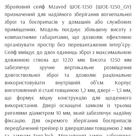
Збройовий сейф Mzavod ШОЕ-1250 (ШОE-1250_GY)
призначений для надійного зберігання вогнепальної
зброї та боєприпасів у домашніх або службових
приміщеннях. Модель поєднує збільшену висоту з
компактними габаритами, що дозволяє ефективно
організувати простір без перевантаження інтер’єру.
Сейф вміщує до двох одиниць зброї з максимальною
довжиною ствола до 1220 мм. Висота 1250 мм
забезпечує зручне вертикальне розміщення
довгоствольної зброї та дозволяє раціонально
використовувати внутрішній об’єм. Корпус
виготовлений зі сталі товщиною 1,2 мм, двері — 1,5 мм,
що формує міцну конструкцію для щоденного
використання. Двері оснащені замком із трьома
ригелями діаметром 10 мм, який забезпечує надійну
фіксацію. Для окремого зберігання боєприпасів
передбачений трейзер із дверцятами товщиною 2 мм
та замком Euro-lock. Механічний замок забезпечує