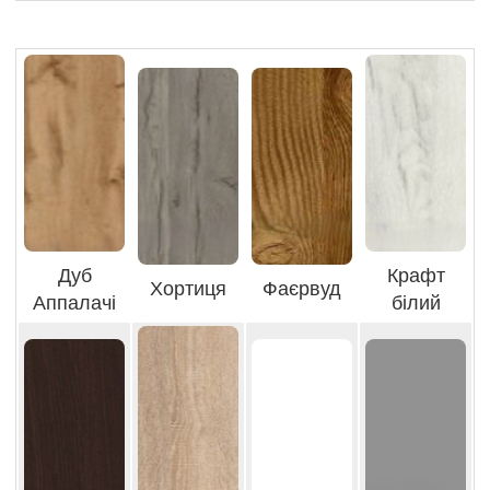
Дуб
Крафт
Хортиця
Фаєрвуд
Аппалачі
білий