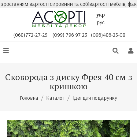
станням вартості сировини та собівартості меблів, факти
укр
рус
(068)772-27-25
(099) 796 97 23
(096)486-25-08
Сковорода з диску Фрея 40 см з
кришкою
Головна
Каталог
Ідеї для подарунку