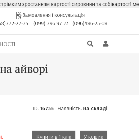
зростанням вартості сировини та собівартості меблів, фа
Замовлення і консультація
68)772-27-25
(099) 796 97 23
(096)486-25-08
НОСТІ
на айворі
ID:
16735
Наявність:
на складі
н.
Купити в 1 клік
У кошик