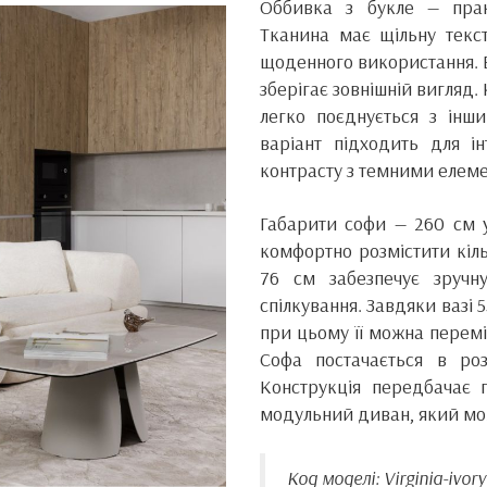
Оббивка з букле — прак
Тканина має щільну текс
щоденного використання. В
зберігає зовнішній вигляд. 
легко поєднується з інш
варіант підходить для ін
контрасту з темними елем
Габарити софи — 260 см 
комфортно розмістити кіл
76 см забезпечує зручн
спілкування. Завдяки вазі 
при цьому її можна перемі
Софа постачається в роз
Конструкція передбачає 
модульний диван, який мо
Код моделі: Virginia-ivory