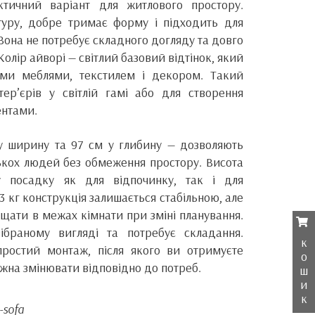
тичний варіант для житлового простору.
туру, добре тримає форму і підходить для
она не потребує складного догляду та довго
Колір айворі — світлий базовий відтінок, який
ими меблями, текстилем і декором. Такий
тер’єрів у світлій гамі або для створення
ентами.
у ширину та 97 см у глибину — дозволяють
ькох людей без обмеження простору. Висота
у посадку як для відпочинку, так і для
53 кг конструкція залишається стабільною, але
щати в межах кімнати при зміні планування.
ібраному вигляді та потребує складання.
к
простий монтаж, після якого ви отримуєте
о
жна змінювати відповідно до потреб.
ш
и
к
-sofa