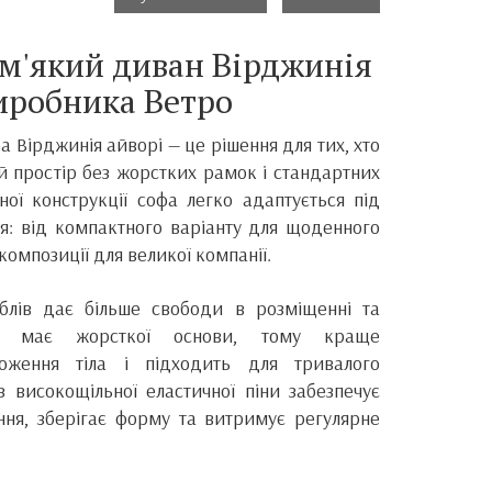
м'який диван Вірджинія
виробника Ветро
 Вірджинія айворі — це рішення для тих, хто
ій простір без жорстких рамок і стандартних
ої конструкції софа легко адаптується під
ня: від компактного варіанту для щоденного
омпозиції для великої компанії.
блів дає більше свободи в розміщенні та
не має жорсткої основи, тому краще
ложення тіла і підходить для тривалого
з високощільної еластичної піни забезпечує
ня, зберігає форму та витримує регулярне