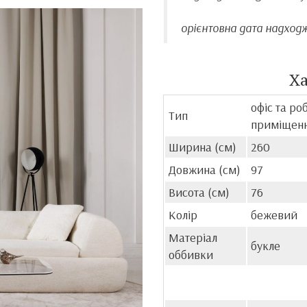
орієнтовна дата надходж
Х
офіс та ро
Тип
приміщенн
Ширина (см)
260
Довжина (см)
97
Висота (см)
76
Колір
бежевий
Матеріал
букле
оббивки