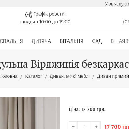
У зв'язку з стрімким 
Графік роботи:
щодня з 10:00 до 19:00
(0
СПАЛЬНЯ
ДИТЯЧА
ВІТАЛЬНЯ
САД
В НАЯВ
ульна Вірджинія безкаркас
Головна
Каталог
Диван, м'які меблі
Диван прямий
Ціна:
17 700
грн.
17 700
гр