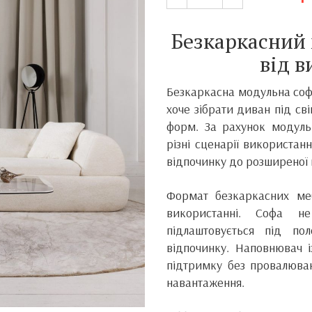
Безкаркасний 
від 
Безкаркасна модульна софа
хоче зібрати диван під св
форм. За рахунок модульн
різні сценарії використан
відпочинку до розширеної к
Формат безкаркасних ме
використанні. Софа 
підлаштовується під по
відпочинку. Наповнювач і
підтримку без провалюван
навантаження.