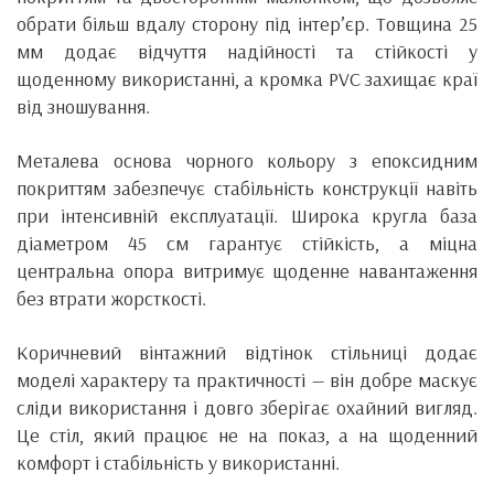
обрати більш вдалу сторону під інтер’єр. Товщина 25
мм додає відчуття надійності та стійкості у
щоденному використанні, а кромка PVC захищає краї
від зношування.
Металева основа чорного кольору з епоксидним
покриттям забезпечує стабільність конструкції навіть
при інтенсивній експлуатації. Широка кругла база
діаметром 45 см гарантує стійкість, а міцна
центральна опора витримує щоденне навантаження
без втрати жорсткості.
Коричневий вінтажний відтінок стільниці додає
моделі характеру та практичності — він добре маскує
сліди використання і довго зберігає охайний вигляд.
Це стіл, який працює не на показ, а на щоденний
комфорт і стабільність у використанні.