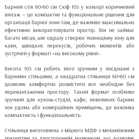
Барний стіл 60×60 см Скіф 105 у кольорі коричневий
вінтаж — це компактне та функціональне рішення для
організації барної зони там, де важливо максимально
ефективно використовувати простір. Він не займає
багато місця, але одразу створює повноцінну зону для
кави, швидких перекусів, робочих моментів або
зустрічей у форматі «на високому рівні».
Висота 105 см робить його зручним у поєднанні з
барними стільцями, а квадратна стільниця 60×60 см
дозволяє комфортно розмістити все необхідне без
перевантаження простору. Такий формат особливо
зручний для кухонь-студій, кафе, невеликих барних
зон удома або комерційних приміщень, де важлива
компактність і функціональність.
Стільниця виготовлена з міцного МДФ з меламіновим
покриттям та двостороннім малюнком, що дозволяє