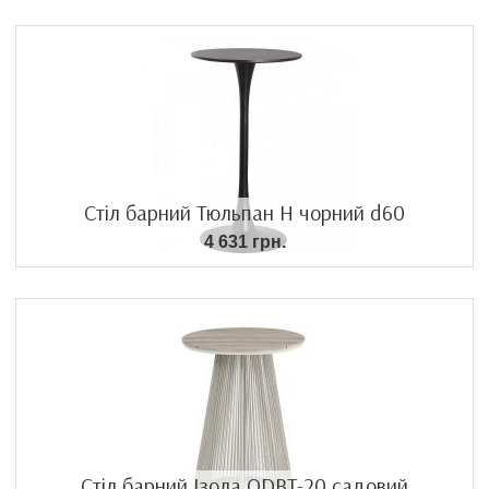
Стіл барний Тюльпан H чорний d60
4 631 грн.
Стіл барний Ізола ODBT-20 садовий