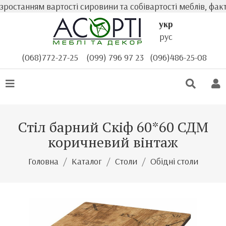
останням вартості сировини та собівартості меблів, факт
укр
рус
(068)772-27-25
(099) 796 97 23
(096)486-25-08
Стіл барний Скіф 60*60 СДМ
коричневий вінтаж
Головна
Каталог
Столи
Обідні столи