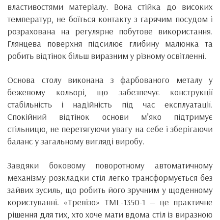
властивостями матеріалу. Вона стійка до високих
температур, не боїться контакту з гарячим посудом і
розрахована на регулярне побутове використання.
Глянцева поверхня підсилює глибину малюнка та
робить відтінок більш виразним у різному освітленні.
Основа столу виконана з фарбованого металу у
бежевому кольорі, що забезпечує конструкції
стабільність і надійність під час експлуатації.
Спокійний відтінок основи м’яко підтримує
стільницю, не перетягуючи увагу на себе і зберігаючи
баланс у загальному вигляді виробу.
Завдяки боковому поворотному автоматичному
механізму розкладки стіл легко трансформується без
зайвих зусиль, що робить його зручним у щоденному
користуванні. «Тревізо» TML-1350-1 — це практичне
рішення для тих, хто хоче мати вдома стіл із виразною