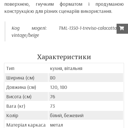
поверхнею, гнучким форматом і продуманою
конструкцією для різних сценаріїв використання.
Код моделі: TML-1350-1-treviso-calacatta-
vintage/beige
Характеристики
Тип
кухня, вітальня
Ширина (см)
80
Довжина (см)
120, 180
Висота (см)
76
Вага (кг)
73
Колір
білий, бежевий
Матеріал каркаса
метал