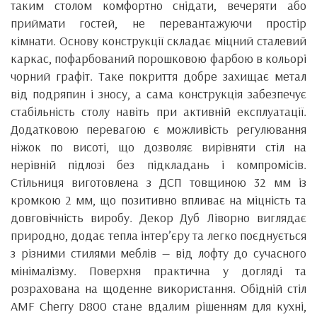
таким столом комфортно снідати, вечеряти або
приймати гостей, не перевантажуючи простір
кімнати. Основу конструкції складає міцний сталевий
каркас, пофарбований порошковою фарбою в кольорі
чорний графіт. Таке покриття добре захищає метал
від подряпин і зносу, а сама конструкція забезпечує
стабільність столу навіть при активній експлуатації.
Додатковою перевагою є можливість регулювання
ніжок по висоті, що дозволяє вирівняти стіл на
нерівній підлозі без підкладань і компромісів.
Стільниця виготовлена з ДСП товщиною 32 мм із
кромкою 2 мм, що позитивно впливає на міцність та
довговічність виробу. Декор Дуб Ліворно виглядає
природно, додає тепла інтер’єру та легко поєднується
з різними стилями меблів — від лофту до сучасного
мінімалізму. Поверхня практична у догляді та
розрахована на щоденне використання. Обідній стіл
AMF Cherry D800 стане вдалим рішенням для кухні,