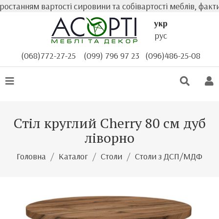
танням вартості сировини та собівартості меблів, фактич
укр
рус
(068)772-27-25
(099) 796 97 23
(096)486-25-08
Стіл круглий Cherry 80 см дуб
ліворно
Головна
Каталог
Столи
Столи з ДСП/МДФ