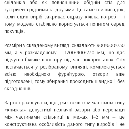
сніданків або як повноцінний обідній стіл для
зустрічей з рідними та друзями. Це саме той випадок,
коли один виріб закриває одразу кілька потреб — і
тому модель стабільно користується попитом серед
покупців.
Розміри у складеному вигляді складають 900×600×730
мм, а у розкладеному — 1200×900×730 мм, що дає
відчутно більше простору під час використання. Стіл
постачається у розібраному вигляді, комплектується
всією необхідною фурнітурою, отвори вже
підготовлені, тому збирання проходить швидко і без
складнощів.
Варто враховувати, що для столів із механізмом типу
«книжка» допустимі незначні зазори або перепади
між частинами стільниці в межах 1–2 мм — це
конструктивна особливість даного типу виробів і не