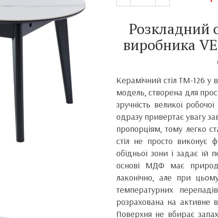
Розкладний о
виробника VE
Керамічний стіл TM-126 у в
модель, створена для прос
зручність великої робочої
одразу привертає увагу з
пропорціям, тому легко с
стіл не просто виконує 
обідньої зони і задає їй 
основі МДФ має приро
лаконічно, але при цьом
температурних перепаді
розрахована на активне в
Поверхня не вбирає запах