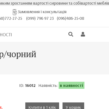
останням вартості сировини та собівартості меблів, факти
Замовлення і консультація
68)772-27-25
(099) 796 97 23
(096)486-25-08
НОСТІ
р/чорний
ID:
16012
Наявність:
в наявності
н.
Купити в 1 клік
У кошик