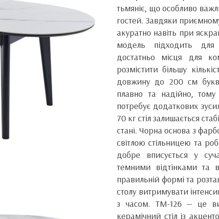
тьмяніє, що особливо важл
гостей. Завдяки приємному
акуратно навіть при яскра
модель підходить для 
достатньо місця для ко
розмістити більшу кількі
довжину до 200 см букв
плавно та надійно, тому
потребує додаткових зусил
70 кг стіл залишається ста
стані. Чорна основа з фар
світлою стільницею та ро
добре вписується у суча
темними відтінками та в
правильній формі та розта
столу витримувати інтенс
з часом. TM-126 — це в
керамічний стіл із акцент