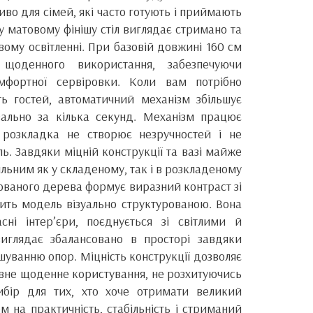
иво для сімей, які часто готують і приймають
 матовому фінішу стіл виглядає стримано та
вому освітленні. При базовій довжині 160 см
щоденного використання, забезпечуючи
мфортної сервіровки. Коли вам потрібно
сть гостей, автоматичний механізм збільшує
ально за кілька секунд. Механізм працює
 розкладка не створює незручностей і не
ь. Завдяки міцній конструкції та вазі майже
більним як у складеному, так і в розкладеному
бованого дерева формує виразний контраст зі
бить модель візуально структурованою. Вона
сні інтер’єри, поєднується зі світлими й
иглядає збалансовано в просторі завдяки
шуванню опор. Міцність конструкції дозволяє
ивне щоденне користування, не розхитуючись
ибір для тих, хто хоче отримати великий
ом на практичність, стабільність і стриманий