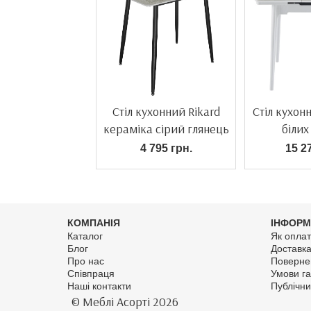
Стіл кухонний Rikard
Стіл кухон
кераміка сірий глянець
білих
4 795 грн.
15 2
КОМПАНІЯ
ІНФОРМ
Каталог
Як оплат
Блог
Доставк
Про нас
Поверне
Співпраця
Умови га
Наші контакти
Публічни
© Меблі Асорті 2026