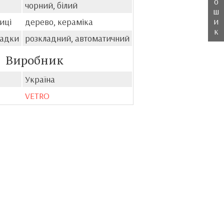
о
чорний, білий
ш
и
иці
дерево, кераміка
к
ладки
розкладний, автоматичний
Виробник
Україна
VETRO