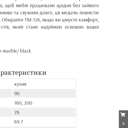
о, щоб меблі працювали щодня без зайвого
нливо та служили довго, ця модель повністю
 Обирайте TM-126, якщо ви цінуєте комфорт,
 стіл, який стане надійною основою вашої
e-marble/ black
арактеристики
кухня
90
160, 200
76
69.7
к