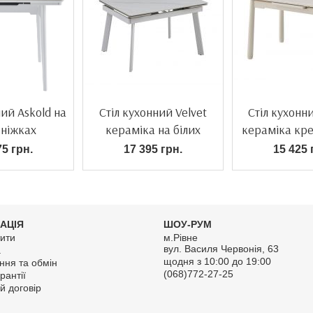
ний Askold на
Стіл кухонний Velvet
Стіл кухонн
 ніжках
кераміка на білих
кераміка кре
ніжках
75 грн.
17 395 грн.
15 425 
АЦІЯ
ШОУ-РУМ
ити
м.Рівне
вул. Василя Червонія, 63
а
щодня з 10:00 до 19:00
ння та обмін
(068)772-27-25
рантії
й договір