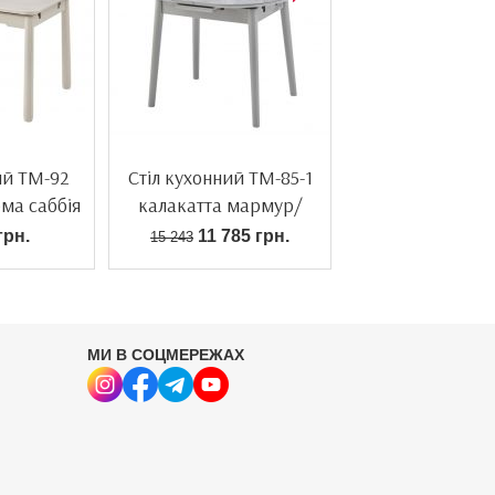
ий TM-92
Стіл кухонний TM-85-1
ма саббія
калакатта мармур/
сірий
грн.
11 785 грн.
15 243
МИ В СОЦМЕРЕЖАХ