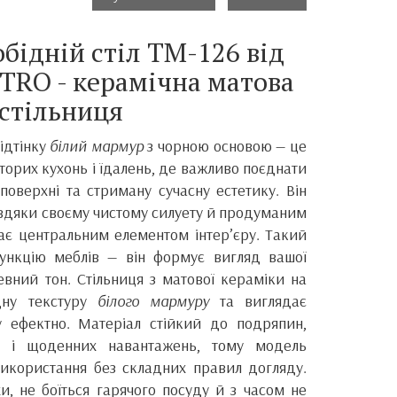
бідній стіл ТМ-126 від
TRO - керамічна матова
стільниця
ідтінку
білий мармур
з чорною основою — це
торих кухонь і їдалень, де важливо поєднати
 поверхні та стриману сучасну естетику. Він
авдяки своєму чистому силуету й продуманим
тає центральним елементом інтер’єру. Такий
функцію меблів — він формує вигляд вашої
певний тон. Стільниця з матової кераміки на
дну текстуру
білого мармуру
та виглядає
у ефектно. Матеріал стійкий до подряпин,
в і щоденних навантажень, тому модель
икористання без складних правил догляду.
и, не боїться гарячого посуду й з часом не