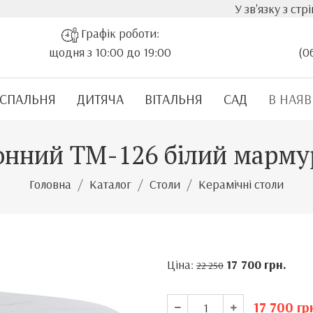
У зв'язку з стрімким зр
Графік роботи:
щодня з 10:00 до 19:00
(0
СПАЛЬНЯ
ДИТЯЧА
ВІТАЛЬНЯ
САД
В НАЯВ
хонний TM-126 білий марму
Головна
Каталог
Столи
Керамічні столи
Ціна:
17 700
грн.
22 250
17 700
гр