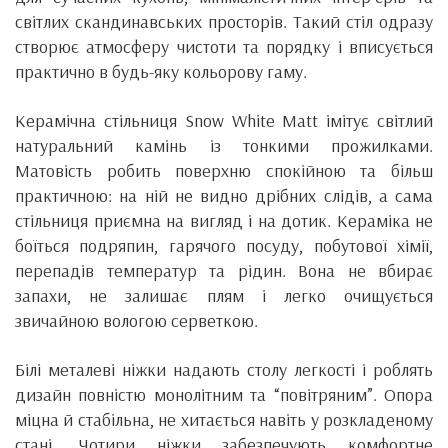
світлих скандинавських просторів. Такий стіл одразу
створює атмосферу чистоти та порядку і вписується
практично в будь-яку кольорову гаму.
Керамічна стільниця Snow White Matt імітує світлий
натуральний камінь із тонкими прожилками.
Матовість робить поверхню спокійною та більш
практичною: на ній не видно дрібних слідів, а сама
стільниця приємна на вигляд і на дотик. Кераміка не
боїться подряпин, гарячого посуду, побутової хімії,
перепадів температур та рідин. Вона не вбирає
запахи, не залишає плям і легко очищується
звичайною вологою серветкою.
Білі металеві ніжки надають столу легкості і роблять
дизайн повністю монолітним та “повітряним”. Опора
міцна й стабільна, не хитається навіть у розкладеному
стані. Чотири ніжки забезпечують комфортне