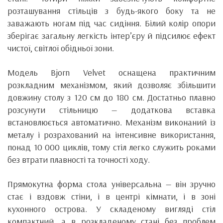
розташування стільців з будь-якого боку та не
заважають ногам під час сидіння. Білий колір опори
зберігає загальну легкість інтер’єру й підсилює ефект
чистої, світлої обідньої зони.
Модель Bjorn Velvet оснащена практичним
розкладним механізмом, який дозволяє збільшити
довжину столу з 120 см до 180 см. Достатньо плавно
розсунути стільницю — додаткова вставка
встановлюється автоматично. Механізм виконаний із
металу і розрахований на інтенсивне використання,
понад 10 000 циклів, тому стіл легко служить роками
без втрати плавності та точності ходу.
Прямокутна форма стола універсальна — він зручно
стає і вздовж стіни, і в центрі кімнати, і в зоні
кухонного острова. У складеному вигляді стіл
компактний, а в розкладеному стані без проблем