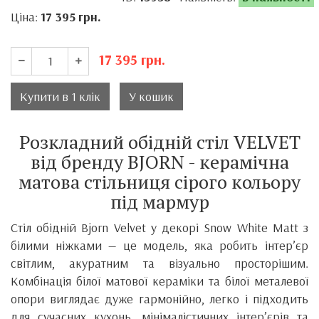
Ціна:
17 395
грн.
17 395
грн.
Купити в 1 клік
У кошик
Розкладний обідній стіл VELVET
від бренду BJORN - керамічна
матова стільниця сірого кольору
під мармур
Стіл обідній Bjorn Velvet у декорі Snow White Matt з
білими ніжками — це модель, яка робить інтер’єр
світлим, акуратним та візуально просторішим.
Комбінація білої матової кераміки та білої металевої
опори виглядає дуже гармонійно, легко і підходить
для сучасних кухонь, мінімалістичних інтер’єрів та